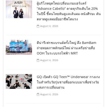
ผู้บริโภคยุคใหม่เปลี่ยนเกมแฮร์แคร์
“Advance Cabello” คาดธุรกิจเติบโต 20%
ในปีนี้ ชี้คนไทยหันดูแลเส้นผม-หนังศีรษะ ดัน
ตลาดดูแลผมมืออาชีพโตแรง
August 6, 2026
ดีน่ารีเฟรชแบรนด์ครั้งใหญ่ ดึง BamBam
ถ่ายทอดภาพลักษณ์ใหม่ ผ่านเครือข่ายสื่อ
OOH ในระบบรถไฟฟ้า MRT
August 6, 2026
GQ เปิดตัว GQ Teen™ Underwear กางเกง
ในสำหรับวัยรุ่นชายที่ออกแบบมาเพื่อช่วงวัย
แห่งการเปลี่ยนผ่าน
August 6, 2026