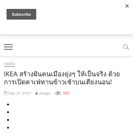
f
y
x
l
i
t
r
a
o
.
i
n
i
s
c
u
c
n
s
k
s
Marketing Oops!
e
t
o
e
t
t
DIGITAL | CREATIVE | ADVERTISING | CAMPAIGN |
STRATEGY
b
u
m
.
a
o
o
b
m
g
k
VIDEO
o
e
e
r
.
IKEA สร้างฝันคนเมืองยุ่งๆ ให้เป็นจริง ด้วย
k
.
a
c
การเปิดคาเฟ่ทานข้าวเช้าบนเตียงนอน!
.
c
m
o
595
May 27, 2015
mengxi
c
o
.
m
o
m
c
m
o
m