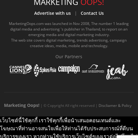
e
t
o
e
t
t
MARKETING
OOPS!
b
u
m
.
a
o
Advertise with us
|
Contact Us
o
b
m
g
k
MarketingOops.com was launched in Nov 2008, The number 1 leading
digital media and advertising 's publisher in Thailand, to report on an
o
e
e
r
.
emerging media and digital marketing industry.
The web site covers digital marketing, trends advertising, campaign
k
.
a
c
creative ideas, media, mobile and technology.
.
c
m
o
Our Partners
c
o
.
m
o
m
c
m
o
m
Marketing Oops!
| © Copyright All right reserved |
Discliamer & Policy
เว็บไซต์นี้ใช้คุกกี้ เราใช้คุกกี้เพื่อนำเสนอคอนเทนต์และ
โฆษณาที่ท่านอาจสนใจเพื่อให้ท่านได้รับประสบการณ์ที่ดีบน
บริการของเรา หากท่านใช้บริการเว็บไซต์ของเราต่อไปโดยไม่