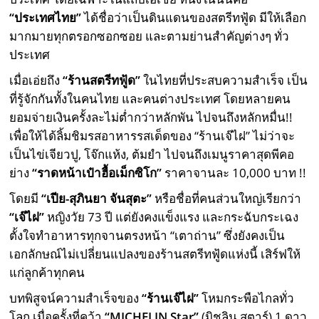
“ประเทศไทย”
ได้ชื่อว่าเป็นดินแดนของสตรีทฟู้ด มีให้เลือก
มากมายทุกตรอกซอกซอย และตามย่านสำคัญต่างๆ ทั่ว
ประเทศ
เมื่อเอ่ยถึง
“ร้านสตรีทฟู้ด”
ในไทยที่ประสบความสำเร็จ เป็น
ที่รู้จักกันทั้งในคนไทย และคนต่างประเทศ โดยหลายคน
ยอมจ่ายเงินครั้งละไม่ต่ำกว่าหลักพัน ไปจนถึงหลักหมื่น!!
เพื่อให้ได้ลิ้มชิมรสอาหารรสเด็ดของ “ร้านเจ๊ไฝ” ไม่ว่าจะ
เป็นไข่เจียวปู, โจ๊กแห้ง, ต้มยำ ไปจนถึงเมนูราคาสุดพีคอ
ย่าง
“ราดหน้าเป๋าฮื้อเม็กซิโก”
ราคาจานละ 10,000 บาท !!
โดยมี
“เปีย-สุภินยา จันสุตะ”
หรือชื่อที่คนส่วนใหญ่เรียกว่า
“เจ๊ไฝ”
หญิงวัย 73 ปี แต่ยังคงแข็งแรง และกระฉับกระเฉง
ตั้งใจทำอาหารทุกจานตรงหน้า “เตาถ่าน” ซึ่งยังคงเป็น
เอกลักษณ์ไม่เปลี่ยนแปลงของร้านสตรีทฟู้ดแห่งนี้ เสิร์ฟให้
แก่ลูกค้าทุกคน
บทพิสูจน์ความสำเร็จของ
“ร้านเจ๊ไฝ”
โหมกระพือไกลทั่ว
โลก เมื่อครั้งที่คว้า
“MICHELIN Star”
(มิชลิน สตาร์) 1 ดาว