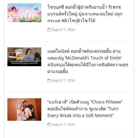
โชกุบุสซึ ตอกย้ำผู้นำครีมอาบน้ำ รีเฟรช
แบรนด์ครั้งใหญ่ มุ่งเจาะคนเจนใหม่ ปลุก
กระแส #ผิวโชกุผิวโชว์ได้
August 7, 2026
แมคโดนัลด์ ตอกย้ำพลังแห่งรอยยิ้ม ผ่าน
แคมเปญ ‘McDonald’s Touch of Smile’
สนับสนุนให้ทุกคนได้มีโอกาสสัมผัสความสุข
ผ่านรอยยิ้ม
August 7, 2026
“แบร์เฮาส์” เปิดตัวเมนู “Choco Pilloww”
ตอบอินไซด์คนทำงาน ชูแนวคิด “Turn
Every Break into a Soft Moment”
August 7, 2026