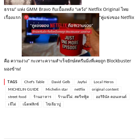
ธรรม” แห่ง GMM Bravo กับเบื้องหลัง “เคว้ง” Netflix Original ไทย
เรื่องแรก
“คู่แข่งของ Netflix
คือ ความง่วง” กะเทาะความสำเร็จยักษ์สตรีมมิ่งที่เคยถูก Blockbuster
มองข้าม!
TAGS
Chef's Table
David Gelb
Jayfai
Local Heros
MICHELIN GUIDE
Michelin star
netflix
original content
street food
ร้านอาหาร
ร้านเจ๊ไฝ. สตรีทฟู้ด
ออริจินัล คอนเทนต์
เจ๊ไฝ
เน็ตฟลิกซ์
ไข่เจียวปู