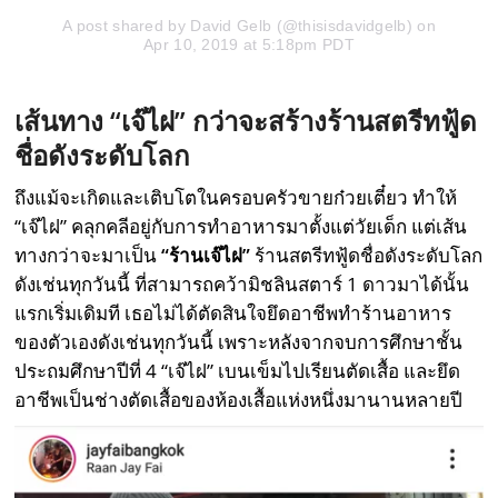
A post shared by
David Gelb
(@thisisdavidgelb) on
Apr 10, 2019 at 5:18pm PDT
เส้นทาง “เจ๊ไฝ” กว่าจะสร้างร้านสตรีทฟู้ด
ชื่อดังระดับโลก
ถึงแม้จะเกิดและเติบโตในครอบครัวขายก๋วยเตี๋ยว ทำให้
“เจ๊ไฝ” คลุกคลีอยู่กับการทำอาหารมาตั้งแต่วัยเด็ก แต่เส้น
ทางกว่าจะมาเป็น
“ร้านเจ๊ไฝ”
ร้านสตรีทฟู้ดชื่อดังระดับโลก
ดังเช่นทุกวันนี้ ที่สามารถคว้ามิชลินสตาร์ 1 ดาวมาได้นั้น
แรกเริ่มเดิมที เธอไม่ได้ตัดสินใจยึดอาชีพทำร้านอาหาร
ของตัวเองดังเช่นทุกวันนี้ เพราะหลังจากจบการศึกษาชั้น
ประถมศึกษาปีที่ 4 “เจ๊ไฝ” เบนเข็มไปเรียนตัดเสื้อ และยึด
อาชีพเป็นช่างตัดเสื้อของห้องเสื้อแห่งหนึ่งมานานหลายปี