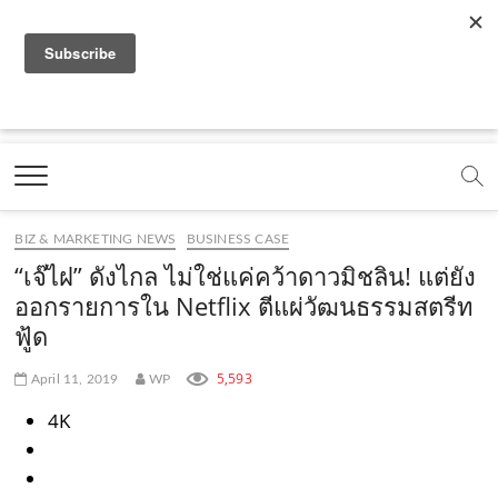
f
y
x
l
i
t
r
a
o
.
i
n
i
s
c
u
c
n
s
k
s
Marketing Oops!
e
t
o
e
t
t
DIGITAL | CREATIVE | ADVERTISING | CAMPAIGN |
STRATEGY
b
u
m
.
a
o
o
b
m
g
k
BIZ & MARKETING NEWS
BUSINESS CASE
o
e
e
r
.
“เจ๊ไฝ” ดังไกล ไม่ใช่แค่คว้าดาวมิชลิน! แต่ยัง
k
.
a
c
ออกรายการใน Netflix ตีแผ่วัฒนธรรมสตรีท
ฟู้ด
.
c
m
o
c
o
.
m
5,593
April 11, 2019
WP
o
m
c
4K
m
o
m