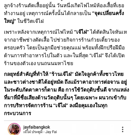
ลูกจ้างร้านตัดเสื้ออยู่นั้น วันหนึ่งเกิดไฟไหม้ห้องเสื้อที่เธอ
ทำงานอยู่ เหตุการณ์ครั้งนั้นได้กลายเป็น
“จุดเปลี่ยนครั้ง
ใหญ่”
ในชีวิตเจ๊ไฝ
เพราะหลังจากเหตุการณ์ไฟไหม้
“เจ๊ไฝ”
ได้ตัดสินใจหันเห
จากอาชีพช่างตัดเสื้อ ไปช่วยกิจการร้านก๋วยเตี๋ยวของ
ครอบครัว โดยเป็นลูกมือช่วยคุณแม่ พร้อมทั้งฝึกปรือฝีมือ
ด้านการทำอาหารไปในตัว และในที่สุด “เจ๊ไฝ” จึงได้เปิด
ร้านของตัวเอง บนถนนมหาไชย
กลยุทธ์สำคัญที่ทำให้ “ร้านเจ๊ไฝ” มัดใจลูกค้าทั้งชาวไทย
และชาวต่างชาติได้อยู่หมัด ถึงแม้ราคาอาหารต่อจาน อยู่
ในระดับภัตตาคารก็ตาม คือ การใช้วัตถุดิบชั้นดี จากแหล่ง
ที่มาที่มีชื่อเสียงด้านวัตถุดิบนั้นๆ โดยเฉพาะ ผนวกเข้ากับ
การบริหารจัดการร้าน “เจ๊ไฝ” ลงมือคุมเองในทุก
กระบวนการ