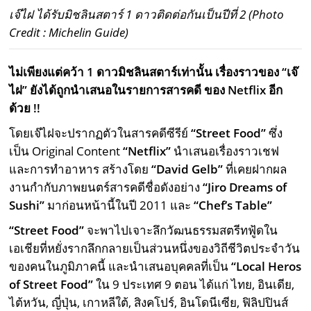
เจ๊ไฝ ได้รับมิชลินสตาร์ 1 ดาวติดต่อกันเป็นปีที่ 2 (Photo
Credit : Michelin Guide)
ไม่เพียงแต่คว้า 1 ดาวมิชลินสตาร์เท่านั้น เรื่องราวของ “เจ๊
ไฝ” ยังได้ถูกนำเสนอในรายการสารคดี ของ Netflix อีก
ด้วย !!
โดยเจ๊ไฝจะปรากฏตัวในสารคดีซีรีย์
“Street Food”
ซึ่ง
เป็น Original Content
“Netflix”
นำเสนอเรื่องราวเชฟ
และการทำอาหาร สร้างโดย
“David Gelb”
ที่เคยฝากผล
งานกำกับภาพยนตร์สารคดีชื่อดังอย่าง
“Jiro Dreams of
Sushi”
มาก่อนหน้านี้ในปี 2011 และ
“Chef’s Table”
“Street Food”
จะพาไปเจาะลึกวัฒนธรรมสตรีทฟู้ดใน
เอเชียที่หยั่งรากลึกกลายเป็นส่วนหนึ่งของวิถีชีวิตประจำวัน
ของคนในภูมิภาคนี้ และนำเสนอบุคคลที่เป็น
“Local Heros
of Street Food”
ใน 9 ประเทศ 9 ตอน ได้แก่ ไทย, อินเดีย,
ไต้หวัน, ญี่ปุ่น, เกาหลีใต้, สิงคโปร์, อินโดนีเซีย, ฟิลิปปินส์