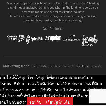
o
b
m
g
k
MarketingOops.com was launched in Nov 2008, The number 1 leading
digital media and advertising 's publisher in Thailand, to report on an
o
e
e
r
.
emerging media and digital marketing industry.
The web site covers digital marketing, trends advertising, campaign
k
.
a
c
creative ideas, media, mobile and technology.
.
c
m
o
Our Partners
c
o
.
m
o
m
c
m
o
m
Marketing Oops!
| © Copyright All right reserved |
Discliamer & Policy
เว็บไซต์นี้ใช้คุกกี้ เราใช้คุกกี้เพื่อนำเสนอคอนเทนต์และ
โฆษณาที่ท่านอาจสนใจเพื่อให้ท่านได้รับประสบการณ์ที่ดีบน
บริการของเรา หากท่านใช้บริการเว็บไซต์ของเราต่อไปโดยไม่
ได้ปรับการตั้งค่าใดๆ เราเข้าใจว่าท่านยินยอมที่จะรับคุกกี้บน
เว็บไซต์ของเรา
ยอมรับ
เรียนรู้เพิ่มเติม