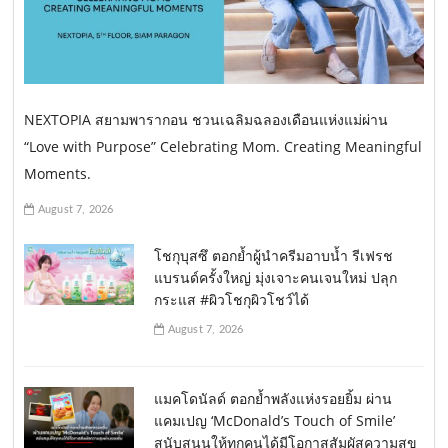
NEXTOPIA สยามพารากอน ชวนเฉลิมฉลองเดือนแห่งแม่ผ่าน
“Love with Purpose” Celebrating Mom. Creating Meaningful
Moments.
August 7, 2026
โชกุบุสซึ ตอกย้ำผู้นำครีมอาบน้ำ รีเฟรช
แบรนด์ครั้งใหญ่ มุ่งเจาะคนเจนใหม่ ปลุก
กระแส #ผิวโชกุผิวโชว์ได้
August 7, 2026
แมคโดนัลด์ ตอกย้ำพลังแห่งรอยยิ้ม ผ่าน
แคมเปญ ‘McDonald’s Touch of Smile’
สนับสนุนให้ทุกคนได้มีโอกาสสัมผัสความสุข