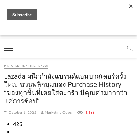
f
y
x
l
i
t
r
a
o
.
i
n
i
s
c
u
c
n
s
k
s
Marketing Oops!
e
t
o
e
t
t
DIGITAL | CREATIVE | ADVERTISING | CAMPAIGN |
STRATEGY
b
u
m
.
a
o
o
b
m
g
k
BIZ & MARKETING NEWS
o
e
e
r
.
Lazada ผนึกกำลังแบรนด์แอมบาสเดอร์ครั้ง
k
.
a
c
ใหญ่ ชวนพลิกมุมมอง Purchase History
“ของทุกชิ้นที่เคยใส่ตะกร้า มีคุณค่ามากกว่า
.
c
m
o
แค่การช้อป”
c
o
.
m
o
m
c
1,188
October 1, 2022
Marketing Oops!
m
o
426
m