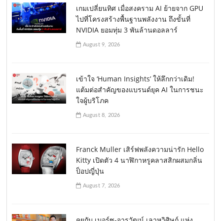
เกมเปลี่ยนทิศ เมื่อสงคราม AI ย้ายจาก GPU
ไปที่โครงสร้างพื้นฐานพลังงาน ถึงขั้นที่
NVIDIA ยอมทุ่ม 3 พันล้านดอลลาร์
August 9, 2026
เข้าใจ ‘Human Insights’ ให้ลึกกว่าเดิม!
แต้มต่อสำคัญของแบรนด์ยุค AI ในการชนะ
ใจผู้บริโภค
August 8, 2026
Franck Muller เสิร์ฟพลังความน่ารัก Hello
Kitty เปิดตัว 4 นาฬิกาหรูคลาสสิกผสมกลิ่น
ป็อปญี่ปุ่น
August 7, 2026
คุยกับ เมอร์ซ-จารุวัฒน์ เลาหวิศิษฏ์ แห่ง