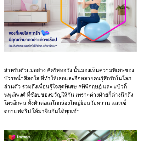
สำหรับตัวแม่อย่าง #คริสหอวัง นั้นมองเห็นความพิเศษของ
บัวรดน้ำสีสดใส ที่ทำให้เธอและอีกหลายคนรู้สึกรักในโลก
ส่วนตัว รวมถึงเพื่อนรู้ใจสุดพิเศษ #พีพีกฤษฎ์ และ #บิวกิ้
นพุฒิพงศ์ ที่ช้อปของขวัญให้กัน เพราะต่างฝ่ายก็ต่างนึกถึง
ใครอีกคน ทั้งตัวต่อเลโกกล่องใหญ่ย้อนวัยหวาน และเซ็
ตกาแฟดริป ให้มาจิบกันได้ทุกเช้า