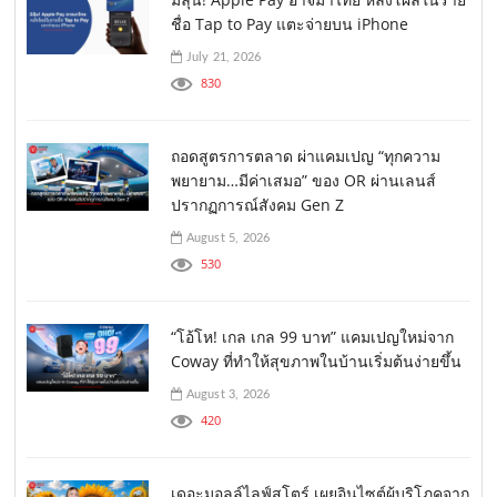
ชื่อ Tap to Pay แตะจ่ายบน iPhone
July 21, 2026
830
ถอดสูตรการตลาด ผ่าแคมเปญ “ทุกความ
พยายาม…มีค่าเสมอ” ของ OR ผ่านเลนส์
ปรากฏการณ์สังคม Gen Z
August 5, 2026
530
“โอ้โห! เกล เกล 99 บาท” แคมเปญใหม่จาก
Coway ที่ทำให้สุขภาพในบ้านเริ่มต้นง่ายขึ้น
August 3, 2026
420
เดอะมอลล์ไลฟ์สโตร์ เผยอินไซต์ผู้บริโภคจาก