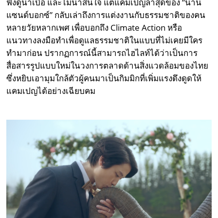
ฟังดูน่าเบื่อ และไม่น่าสนใจ แต่แคมเปญล่าสุดของ “น่าน
แซนด์บอกซ์” กลับเล่าถึงการแต่งงานกับธรรมชาติของคน
หลายวัยหลากเพศ เพื่อบอกถึง Climate Action หรือ
แนวทางลงมือทำเพื่อดูแลธรรมชาติในแบบที่ไม่เคยมีใคร
ทำมาก่อน ปรากฏการณ์นี้สามารถไฮไลท์ได้ว่าเป็นการ
สื่อสารรูปแบบใหม่ในวงการตลาดด้านสิ่งแวดล้อมของไทย
ซึ่งหยิบเอามุมใกล้ตัวผู้คนมาเป็นกิมมิกที่เพิ่มแรงดึงดูดให้
แคมเปญได้อย่างเฉียบคม