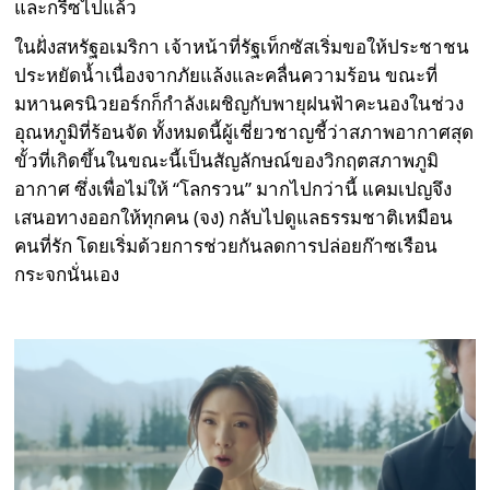
และกรีซไปแล้ว
ในฝั่งสหรัฐอเมริกา เจ้าหน้าที่รัฐเท็กซัสเริ่มขอให้ประชาชน
ประหยัดน้ำเนื่องจากภัยแล้งและคลื่นความร้อน ขณะที่
มหานครนิวยอร์กก็กำลังเผชิญกับพายุฝนฟ้าคะนองในช่วง
อุณหภูมิที่ร้อนจัด ทั้งหมดนี้ผู้เชี่ยวชาญชี้ว่าสภาพอากาศสุด
ขั้วที่เกิดขึ้นในขณะนี้เป็นสัญลักษณ์ของวิกฤตสภาพภูมิ
อากาศ ซึ่งเพื่อไม่ให้ “โลกรวน” มากไปกว่านี้ แคมเปญจึง
เสนอทางออกให้ทุกคน (จง) กลับไปดูแลธรรมชาติเหมือน
คนที่รัก โดยเริ่มด้วยการช่วยกันลดการปล่อยก๊าซเรือน
กระจกนั่นเอง