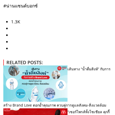
#น่านแซนด์บอกซ์
1.3K
RELATED POSTS:
เส้นทาง “น้ำดื่มสิงห์” กับการ
สร้าง Brand Love ตอกย้ำคุณภาพ ควบคู่การดูแลสังคม-สิ่งแวดล้อม
“เซอร์ไพรส์ทั้งโซเชียล คุกกี้