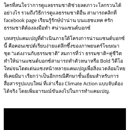
ใครที่สนใจว่าการดูแลธรรมชาติช่วยลดภาวะโลกรวนได้
อย่างไร รวมถึงวิธีการดูแลธรรมชาติอื่น สามารถคลิกที่
facebook page เรียนรู้รักษ์ป่าน่าน บนแฮชแทค #รัก
ธรรมชาติต้องลงมือทำ #น่านแซนด์บอกซ์
บทสรุปแคมเปญที่ดำเนินภายใต้โครงการน่านแซนด์บอกซ์
นี้ คือคอนเซปต์เรียบง่ายแต่ลึกซึ้งของภาพยนตร์โฆษณา
ชุด “แต่งงานกับธรรมชาติ” สมการที่ว่า ธรรมชาติ=คู่ชีวิต
ทำให้น่านแซนด์บอกซ์สามารถทำตัวหนาหรือ Bold วิดีโอ
ใหม่จนโดดเด่นแซงหน้าหลายแคมเปญเพื่อสิ่งแวดล้อมไทย
ที่เคยมีมา เรียกว่าเป็นอีกกรณีศึกษาชั้นเยี่ยมสำหรับการ
สื่อสารรูปแบบใหม่ ที่เล่าเรื่อง Climate Action แบบจับต้อง
ได้จริง โดยเพิ่มอารมณ์ขันลงไปในการทำแคมเปญ.