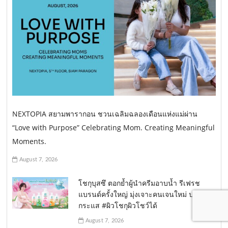
NEXTOPIA สยามพารากอน ชวนเฉลิมฉลองเดือนแห่งแม่ผ่าน
“Love with Purpose” Celebrating Mom. Creating Meaningful
Moments.
August 7, 2026
โชกุบุสซึ ตอกย้ำผู้นำครีมอาบน้ำ รีเฟรช
แบรนด์ครั้งใหญ่ มุ่งเจาะคนเจนใหม่ ปลุก
กระแส #ผิวโชกุผิวโชว์ได้
August 7, 2026