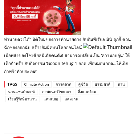
ทำนายดวงได้” มิติใหม่ของการทำนายดวง กับอิมพีเรียล มินิ คุกกี้ ชวน
ฉีกซองออกนับ สร้างกิมมิคบนโลกออนไลน์
เมื่อพลังของโซเชียลมีเดียคนดัง! สามารถเปลี่ยนเป็น ‘ความอบอุ่น’ ให้
เด็กกำพร้า กับกิจกรรม ‘Goodnitehug 1 กอด เพื่อหมอนกอด…ให้เด็ก
กำพร้าทั่วประเทศ’
TAGS
Climate Action
การตลาด
คู่ชีวิต
ธรรมชาติ
น่าน
น่านแซนด์บอกซ์
ภาพยนตร์โฆษณา
สิ่งแวดล้อม
เรียนรู้รักษ์ป่าน่าน
แคมเปญ
แต่งงาน