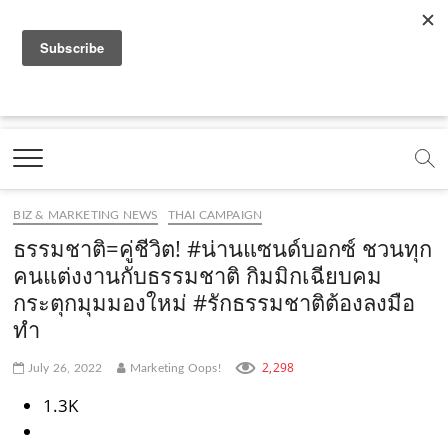
f
y
x
l
i
t
r
a
o
.
i
n
i
s
c
u
c
n
s
k
s
Marketing Oops!
e
t
o
e
t
t
DIGITAL | CREATIVE | ADVERTISING | CAMPAIGN |
STRATEGY
b
u
m
.
a
o
o
b
m
g
k
BIZ & MARKETING NEWS
THAI CAMPAIGN
o
e
e
r
.
ธรรมชาติ=คู่ชีวิต! #น่านแซนด์บอกซ์ ชวนทุก
k
.
a
c
คนแต่งงานกับธรรมชาติ กิมมิกเฉียบคม
กระตุกมุมมองใหม่ #รักธรรมชาติต้องลงมือ
.
c
m
o
ทำ
c
o
.
m
o
m
c
2,298
July 26, 2022
Marketing Oops!
m
o
1.3K
m