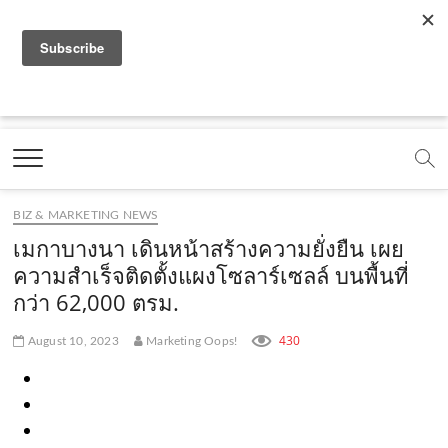
f
y
x
l
i
t
r
a
o
.
i
n
i
s
c
u
c
n
s
k
s
Marketing Oops!
e
t
o
e
t
t
DIGITAL | CREATIVE | ADVERTISING | CAMPAIGN |
STRATEGY
b
u
m
.
a
o
o
b
m
g
k
BIZ & MARKETING NEWS
o
e
e
r
.
เมกาบางนา เดินหน้าสร้างความยั่งยืน เผย
k
.
a
c
ความสำเร็จติดตั้งแผงโซลาร์เซลล์ บนพื้นที่
กว่า 62,000 ตรม.
.
c
m
o
c
o
.
m
430
August 10, 2023
Marketing Oops!
o
m
c
m
o
m