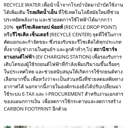
RECYCLE WATER เพื่อนำน้ำจากโรงบำบัดมาบำบัดใช้งาน
ได้เพิ่มเติม
โรงผลิตน้ำเย็น
ที่ใช้เทคโนโลยีสมัยใหม่ที่ช่วย
ประหยัดพลังงาน และช่วยลดการใช้ไฟฟ้าได้มากกว่า
20%
จุดรีไซเคิลดรอป พ้อยท์
(RECYCLE DROP POINT)
หรือ
รีไซเคิล เซ็นเตอร์
(RECYCLE CENTER) จุดที่ใช้ในการ
คัดแยกและกำจัดขยะ ซึ่งรองรับขยะรีไซเคิลได้ทุกประเภท
ทั้งจากผู้เช่าภายในศูนย์ฯ และลูกค้าทั่วๆ ไป
สถานีชาร์จ
ยานยนต์ไฟฟ้า
(EV CHARGING STATION) เพื่อรองรับการ
เติบโตของผู้ใช้รถยนต์ไฟฟ้าที่กำลังเพิ่มปริมาณขึ้นเรื่อยๆ
ในประเทศไทย และช่วยสนับสนุนให้เกิดการใช้รถยนต์ทาง
เลือกมากขึ้น เพื่อหวังว่าจะเป็นส่วนหนึ่งที่ช่วยลดมลพิษทาง
อากาศได้ นอกจากนี้ภายในองค์กรเองยังได้ปรับเปลี่ยนมา
ใช้ระบบ E-TAX และ I-PROCUREMENT สำหรับงานเอกสาร
ของแผนกการเงิน เพื่อลดการใช้กระดาษและลดการสร้าง
CARBON FOOTPRINT อีกด้วย