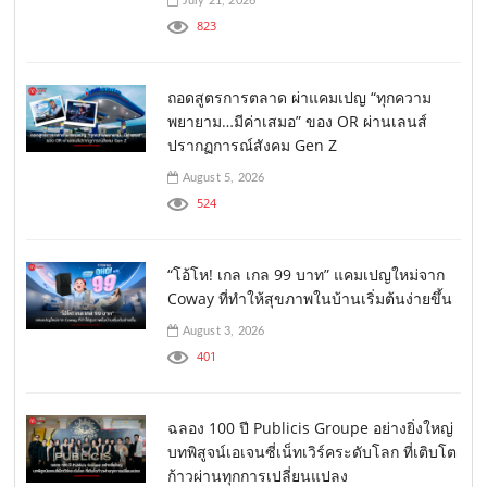
July 21, 2026
823
ถอดสูตรการตลาด ผ่าแคมเปญ “ทุกความ
พยายาม…มีค่าเสมอ” ของ OR ผ่านเลนส์
ปรากฏการณ์สังคม Gen Z
August 5, 2026
524
“โอ้โห! เกล เกล 99 บาท” แคมเปญใหม่จาก
Coway ที่ทำให้สุขภาพในบ้านเริ่มต้นง่ายขึ้น
August 3, 2026
401
ฉลอง 100 ปี Publicis Groupe อย่างยิ่งใหญ่
บทพิสูจน์เอเจนซี่เน็ทเวิร์คระดับโลก ที่เติบโต
ก้าวผ่านทุกการเปลี่ยนแปลง