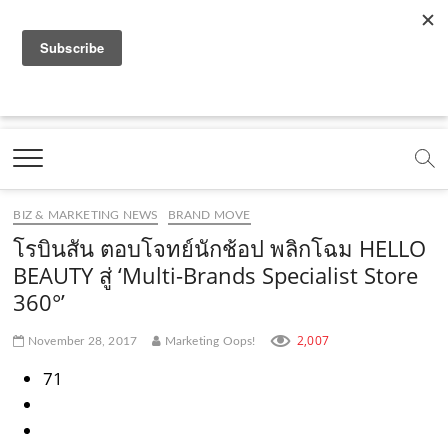
f
y
x
l
i
t
r
a
o
.
i
n
i
s
c
u
c
n
s
k
s
Marketing Oops!
e
t
o
e
t
t
DIGITAL | CREATIVE | ADVERTISING | CAMPAIGN |
STRATEGY
b
u
m
.
a
o
o
b
m
g
k
BIZ & MARKETING NEWS
BRAND MOVE
o
e
e
r
.
โรบินสัน ตอบโจทย์นักช้อป พลิกโฉม HELLO
k
.
a
c
BEAUTY สู่ ‘Multi-Brands Specialist Store
360°’
.
c
m
o
c
o
.
m
2,007
November 28, 2017
Marketing Oops!
o
m
c
71
m
o
m