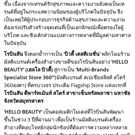
ขึ้น เนื่องจากเทรนด์รักสุขภาพและความงามยังคงเป็นเท
รนด์ที่อยู่ในกระแสความนิยมของผู้บริโภคในปัจจุบัน จึง
เป็นเหตุให้ผู้ประกอบการธุรกิจด้านสุขภาพและความงาม
ต้องเร่งปรับตัวสร้างจุดเด่นที่เป็นเอกลักษณ์เพื่อครองใจผู้
บริโภค และชิงเค้กส่วนแบ่งทางการตลาดที่มีมูลค่ามหาศาล
ในปัจจุบัน
โรบินสัน
จึงตอกย้ำการเป็น
‘
บิวตี้ เดสติเนชั่น
’
พลิกโฉมร้าน
มัลติแบรนด์เครื่องสำอางขายดีของโรบินสันอย่าง
‘HELLO
BEAUTY’
(เฮลโล บิวตี้)
สู่การเป็น
‘Multi-Brands
Specialist Store 360°’
(มัลติแบรนด์ สเปเชียลลิสต์ สโตร์
360องศา) ที่ครบวงจร ประเดิม Flagship Store แห่งแรกที่
โรบินสัน ดีพาร์ทเม้นท์ สโตร์ สาขาเซ็นทรัลพลาซา มหาชัย
จังหวัดสมุทรสาคร
‘HELLO BEAUTY’
เป็นคอสเมติกโมเดลที่โรบินสันพัฒนา
ขึ้นในช่วง 3 ปีที่ผ่านมา เพื่อเป็นร้านมัลติแบรนด์เครื่อง
สำอางที่ตอบโจทย์กลุ่มนักช้อปที่ต้องการความหลากหลาย