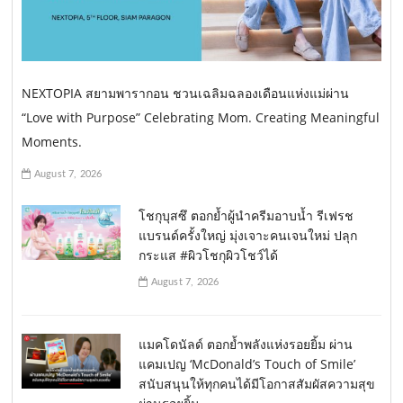
NEXTOPIA สยามพารากอน ชวนเฉลิมฉลองเดือนแห่งแม่ผ่าน
“Love with Purpose” Celebrating Mom. Creating Meaningful
Moments.
August 7, 2026
โชกุบุสซึ ตอกย้ำผู้นำครีมอาบน้ำ รีเฟรช
แบรนด์ครั้งใหญ่ มุ่งเจาะคนเจนใหม่ ปลุก
กระแส #ผิวโชกุผิวโชว์ได้
August 7, 2026
แมคโดนัลด์ ตอกย้ำพลังแห่งรอยยิ้ม ผ่าน
แคมเปญ ‘McDonald’s Touch of Smile’
สนับสนุนให้ทุกคนได้มีโอกาสสัมผัสความสุข