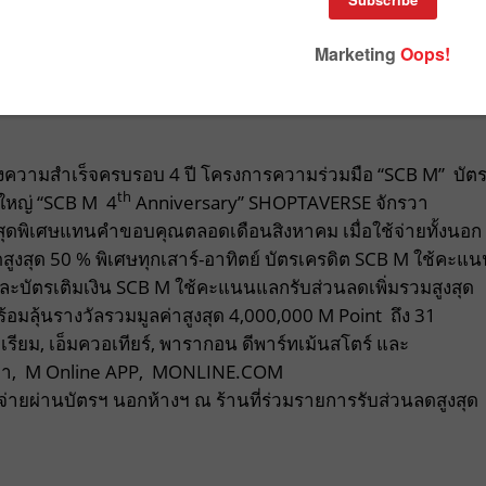
ความสำเร็จครบรอบ 4 ปี โครงการความร่วมมือ “SCB M” บัต
th
ปญใหญ่ “SCB M 4
Anniversary” SHOPTAVERSE จักรวา
สุดพิเศษแทนคำขอบคุณตลอดเดือนสิงหาคม เมื่อใช้จ่ายทั้งนอก
สูงสุด 50 % พิเศษทุกเสาร์-อาทิตย์ บัตรเครดิต SCB M ใช้คะแ
และบัตรเติมเงิน SCB M ใช้คะแนนแลกรับส่วนลดเพิ่มรวมสูงสุด
้อมลุ้นรางวัลรวมมูลค่าสูงสุด 4,000,000 M Point ถึง 31
เรียม, เอ็มควอเทียร์, พารากอน ดีพาร์ทเม้นสโตร์ และ
กสาขา, M Online APP, MONLINE.COM
่านบัตรฯ นอกห้างฯ ณ ร้านที่ร่วมรายการรับส่วนลดสูงสุด