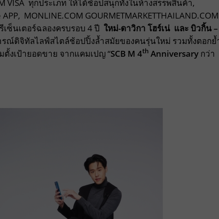
M VISA ทุกประเภท ให้ได้ช้อปสนุกทั้งในห้างสรรพสินค้า,
 Online APP, MONLINE.COM GOURMETMARKETTHAILAND.COM
พรีเซ็นเตอร์ฉลองครบรอบ 4 ปี
ใหม่-ดาวิกา โฮร์เน่ และ บิวกิ้น
–
รณ์ดิจิทัลไลฟ์สไตล์ช้อปปิ้งล้ำสมัยของคนรุ่นใหม่ รวมทั้งตอกย้
th
้อมตั้งเป้ายอดขาย จากแคมเปญ “
SCB M
4
Anniversary
กว่า