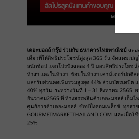
เดอะมอลล์ กรุ๊ป ร่วมกับ ธนาคารไทยพาณิชย์
ฉลอง
เดียวที่ให้สิทธิประโยชน์สูงสุด 365 วัน จัดแคมเ
ลนักช้อป แจกโปรปังฉลอง 4 ปี มอบสิทธิประโยชน์
ห้างฯ และในห้างฯ ช้อปในห้างฯ เคาน์เตอร์ปกติลด
แลกรับส่วนลดเพิ่มรวมสูงสุด 44% ส่วนบัตรเดบิต 
40% ทุกวัน ระหว่างวันที่ 1 – 31 สิงหาคม 2565 พร
ธันวาคม2565 ที่ ห้างสรรพสินค้าเดอะมอลล์ เอ็มโพ
ศูนย์การค้าเดอะมอลล์ ช้อปปิ้งคอมเพล็กซ์ ทุ
GOURMETMARKETTHAILAND.COM และเมื่อใช้จ่ายผ
25%