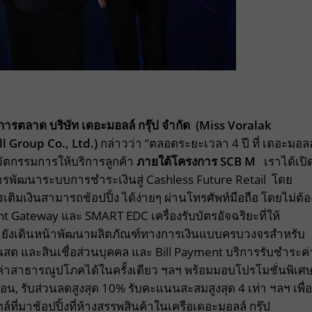
การตลาด บริษัท เดอะมอลล์ กรุ๊ป จำกัด
(
Miss Voralak
l Group Co., Ltd.)
กล่าวว่า “ตลอดระยะเวลา 4 ปี ที่ เดอะมอลล
ัตกรรมการให้บริการลูกค้า
ภายใต้โครงการ
SCB M
เราได้เปิ
การพัฒนาระบบการชำระเงินสู่ Cashless Future Retail โดย
ตรเติมเงินสามารถช้อปปิ้ง ได้ง่ายๆ ผ่านโทรศัพท์มือถือ โดยไม่ต้อ
Gateway และ SMART EDC เครื่องรับบัตรอัจฉริยะที่ให้
เรายังเดินหน้าพัฒนาผลิตภัณฑ์ทางการเงินแบบครบวงจรสำหรับ
นสด และสินเชื่อส่วนบุคคล และ Bill Payment บริการรับชำระค่
าสาธารณูปโภคได้ในครั้งเดียว ฯลฯ พร้อมมอบโปรโมชั่นพิเศ
ือน, รับส่วนลดสูงสุด 10% รับคะแนนสะสมสูงสุด 4 เท่า ฯลฯ เพื่อ
ี่มาช้อปปิ้งที่ห้างสรรพสินค้าในเครือเดอะมอลล์ กรุ๊ป