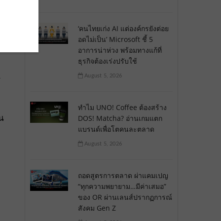
‘คนไทยเก่ง AI แต่องค์กรยังต่อย
อดไม่เป็น’ Microsoft ชี้ 5
อาการน่าห่วง พร้อมทางแก้ที่
ธุรกิจต้องเร่งปรับใช้
August 5, 2026
ร
ทำไม UNO! Coffee ต้องสร้าง
นน
DOS! Matcha? อ่านเกมแตก
แบรนด์เพื่อโตคนละตลาด
August 5, 2026
ถอดสูตรการตลาด ผ่าแคมเปญ
“ทุกความพยายาม…มีค่าเสมอ”
ของ OR ผ่านเลนส์ปรากฏการณ์
สังคม Gen Z