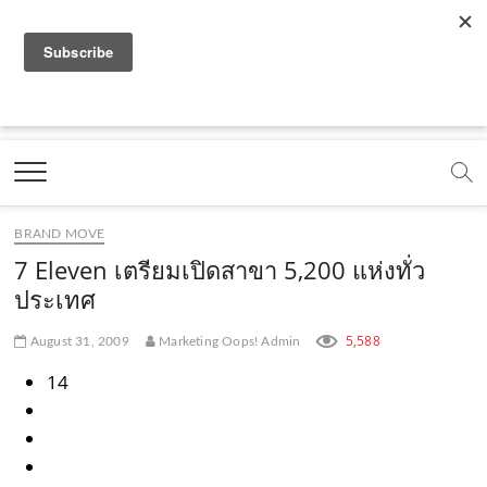
f
y
x
l
i
t
r
a
o
.
i
n
i
s
c
u
c
n
s
k
s
Marketing Oops!
e
t
o
e
t
t
DIGITAL | CREATIVE | ADVERTISING | CAMPAIGN |
STRATEGY
b
u
m
.
a
o
o
b
m
g
k
BRAND MOVE
o
e
e
r
.
7 Eleven เตรียมเปิดสาขา 5,200 แห่งทั่ว
k
.
a
c
ประเทศ
.
c
m
o
5,588
August 31, 2009
Marketing Oops! Admin
c
o
.
m
14
o
m
c
m
o
m