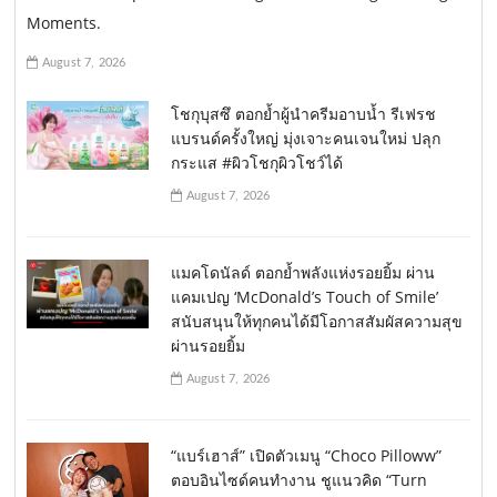
Moments.
August 7, 2026
โชกุบุสซึ ตอกย้ำผู้นำครีมอาบน้ำ รีเฟรช
แบรนด์ครั้งใหญ่ มุ่งเจาะคนเจนใหม่ ปลุก
กระแส #ผิวโชกุผิวโชว์ได้
August 7, 2026
แมคโดนัลด์ ตอกย้ำพลังแห่งรอยยิ้ม ผ่าน
แคมเปญ ‘McDonald’s Touch of Smile’
สนับสนุนให้ทุกคนได้มีโอกาสสัมผัสความสุข
ผ่านรอยยิ้ม
August 7, 2026
“แบร์เฮาส์” เปิดตัวเมนู “Choco Pilloww”
ตอบอินไซด์คนทำงาน ชูแนวคิด “Turn