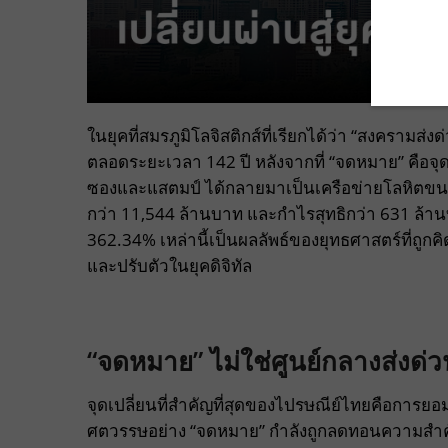
ในยุคที่สมรภูมิโลจิสติกส์ที่เรียกได้ว่า “สงครา
ตลอดระยะเวลา 142 ปี หลังจากที่ “จดหมาย” คือจุดเ
ซองและแสตมป์ ได้กลายมาเป็นเครือข่ายโลหิตขนาด
กว่า 11,544 ล้านบาท และกำไรสุทธิกว่า 631 ล้านบ
362.34% เหล่านี้เป็นผลลัพธ์ของยุทธศาสตร์ที่ถูกค
และปรับตัวในยุคดิจิทัล
“จดหมาย” ไม่ใช่ศูนย์กลางส่งด่ว
จุดเปลี่ยนที่สำคัญที่สุดของไปรษณีย์ไทยคือการยอมรั
ศตวรรษอย่าง “จดหมาย” กำลังถูกลดทอนความสำคัญล