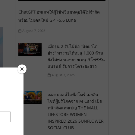
ChatGPT อัพเดทให้ผู้ใช้ฟรีแชทคุยได้ไม่จำกัด
พร้อมโมเดลใหม่ GPT-5.6 Luna
August 7, 2026
เมื่อรุ่น 2 รับไม้ต่อ “นิตยาไก่
ย่าง” พารายได้ทะลุ 1,000 ล้าน
ยังไม่พอ ขอขยายเมนู–รีโพซิชัน
แบรนด์ รับการโตระยะยาว
August 7, 2026
เดอะมอลล์ไลฟ์สโตร์ เผยอิน
ไซต์ผู้บริโภคจาก M Card เปิด
หน้าจัดแคมเปญ THE MALL
LIFESTORE WOMEN
INSPIRED 2026 SUNFLOWER
SOCIAL CLUB