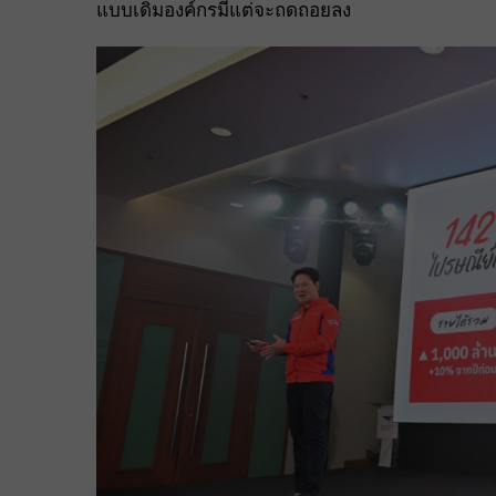
แบบเดิมองค์กรมีแต่จะถดถอยลง