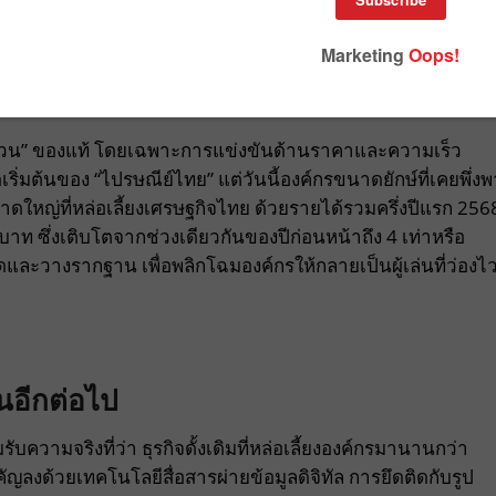
มส่งด่วน” ของแท้ โดยเฉพาะการแข่งขันด้านราคาและความเร็ว
ริ่มต้นของ “ไปรษณีย์ไทย” แต่วันนี้องค์กรขนาดยักษ์ที่เคยพึ่งพ
ใหญ่ที่หล่อเลี้ยงเศรษฐกิจไทย ด้วยรายได้รวมครึ่งปีแรก 256
าท ซึ่งเติบโตจากช่วงเดียวกันของปีก่อนหน้าถึง 4 เท่าหรือ
ิดและวางรากฐาน เพื่อพลิกโฉมองค์กรให้กลายเป็นผู้เล่นที่ว่องไ
นอีกต่อไป
บความจริงที่ว่า ธุรกิจดั้งเดิมที่หล่อเลี้ยงองค์กรมานานกว่า
งด้วยเทคโนโลยีสื่อสารผ่ายข้อมูลดิจิทัล การยึดติดกับรูป