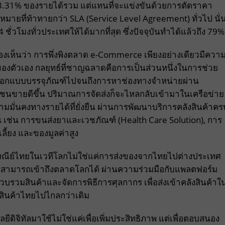
ง 43.31% ของรายได้รวม แต่แทนที่จะแข่งขันด้วยการตัดราคา
หมายที่ท้าทายกว่า SLA (Service Level Agreement) ทั่วไป นั่
 ชั่วโมงทั่วประเทศให้ได้มากที่สุด ซึ่งปัจจุบันทำได้แล้วถึง 79%
เห็นว่า การพึ่งพิงตลาด e-Commerce เพียงอย่างเดียวมีควา
องตัวเอง กลยุทธ์ที่ชาญฉลาดคือการเป็นส่วนหนึ่งในการช่วย
รออกแบบบรรจุภัณฑ์ไปจนถึงการหาช่องทางจำหน่ายผ่าน
มชนขายดีขึ้น ปริมาณการจัดส่งก็จะไหลกลับเข้ามาในเครือข่าย
มั่นคงทางรายได้ที่ยั่งยืน ผ่านการพัฒนาบริการคลังสินค้าคร
cs เช่น การขนส่งยาและเวชภัณฑ์ (Health Care Solution), การ
ลี้ยง และของมูลค่าสูง
ย์ไทยในเวทีโลกไม่ใช่แค่การส่งของจากไทยไปต่างประเทศ
ทยสามารถเข้าถึงตลาดโลกได้ ผ่านความร่วมมือกับแพลตฟอร์ม
รวมสินค้าและจัดการพิธีการศุลกากร เพื่อส่งเข้าคลังสินค้าใ
สินค้าไทยไปไกลกว่าเดิม
ดิจิทัลมาใช้ไม่ใช่แค่เพื่อเพิ่มประสิทธิภาพ แต่เพื่อตอบสนอง