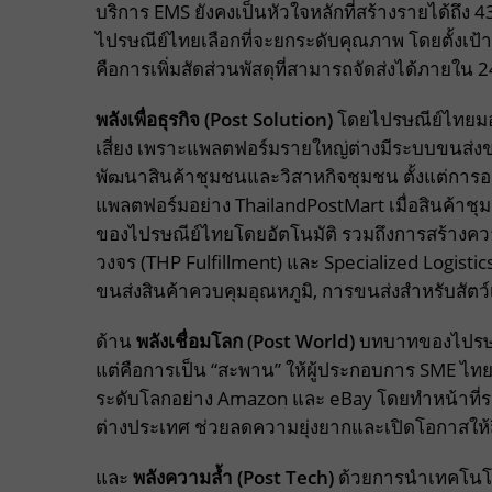
บริการ EMS ยังคงเป็นหัวใจหลักที่สร้างรายได้ถึ
ไปรษณีย์ไทยเลือกที่จะยกระดับคุณภาพ โดยตั้งเป้า
คือการเพิ่มสัดส่วนพัสดุที่สามารถจัดส่งได้ภายใน 24
พลังเพื่อธุรกิจ (
Post Solution)
โดยไปรษณีย์ไทยมอง
เสี่ยง เพราะแพลตฟอร์มรายใหญ่ต่างมีระบบขนส่งข
พัฒนาสินค้าชุมชนและวิสาหกิจชุมชน ตั้งแต่กา
แพลตฟอร์มอย่าง ThailandPostMart เมื่อสินค้าชุ
ของไปรษณีย์ไทยโดยอัตโนมัติ รวมถึงการสร้างความ
วงจร (THP Fulfillment) และ Specialized Logisti
ขนส่งสินค้าควบคุมอุณหภูมิ, การขนส่งสำหรับสัตว์เ
ด้าน
พลังเชื่อมโลก (
Post World)
บทบาทของไปรษณี
แต่คือการเป็น “สะพาน” ให้ผู้ประกอบการ SME ไ
ระดับโลกอย่าง Amazon และ eBay โดยทำหน้าที่รวบ
ต่างประเทศ ช่วยลดความยุ่งยากและเปิดโอกาสให้
และ
พลังความล้ำ (
Post Tech)
ด้วยการนำเทคโนโลยี