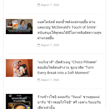
August 7, 2026
แมคโดนัลด์ ตอกย้ำพลังแห่งรอยยิ้ม ผ่าน
แคมเปญ ‘McDonald’s Touch of Smile’
สนับสนุนให้ทุกคนได้มีโอกาสสัมผัสความสุข
ผ่านรอยยิ้ม
August 7, 2026
“แบร์เฮาส์” เปิดตัวเมนู “Choco Pilloww”
ตอบอินไซด์คนทำงาน ชูแนวคิด “Turn
Every Break into a Soft Moment”
August 7, 2026
ร้านข้าวโซอิ ฉลองรับ “วันแม่” ชวนคุณแม่
มารับ “ข้าวซอยไก่โซอิ” ฟรี เฉพาะวันแม่วัน
เดียวเท่านั้น