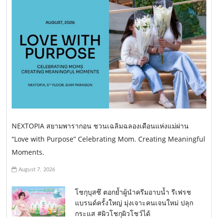
NEXTOPIA สยามพารากอน ชวนเฉลิมฉลองเดือนแห่งแม่ผ่าน
“Love with Purpose” Celebrating Mom. Creating Meaningful
Moments.
August 7, 2026
โชกุบุสซึ ตอกย้ำผู้นำครีมอาบน้ำ รีเฟรช
แบรนด์ครั้งใหญ่ มุ่งเจาะคนเจนใหม่ ปลุก
กระแส #ผิวโชกุผิวโชว์ได้