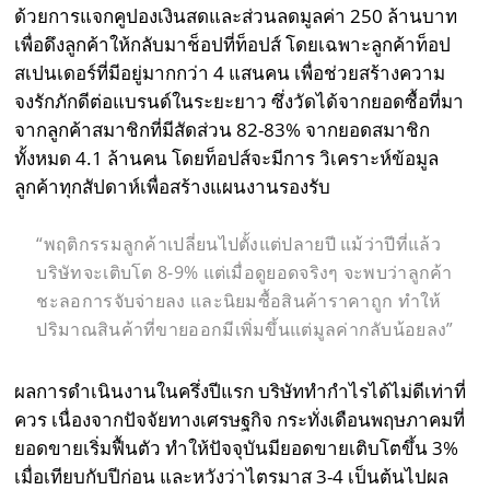
ด้วยการแจกคูปองเงินสดและส่วนลดมูลค่า 250 ล้านบาท
เพื่อดึงลูกค้าให้กลับมาช็อปที่ท็อปส์ โดยเฉพาะลูกค้าท็อป
สเปนเดอร์ที่มีอยู่มากกว่า 4 แสนคน เพื่อช่วยสร้างความ
จงรักภักดีต่อแบรนด์ในระยะยาว ซึ่งวัดได้จากยอดซื้อที่มา
จากลูกค้าสมาชิกที่มีสัดส่วน 82-83% จากยอดสมาชิก
ทั้งหมด 4.1 ล้านคน โดยท็อปส์จะมีการ วิเคราะห์ข้อมูล
ลูกค้าทุกสัปดาห์เพื่อสร้างแผนงานรองรับ
“พฤติกรรมลูกค้าเปลี่ยนไปตั้งแต่ปลายปี แม้ว่าปีที่แล้ว
บริษัทจะเติบโต 8-9% แต่เมื่อดูยอดจริงๆ จะพบว่าลูกค้า
ชะลอการจับจ่ายลง และนิยมซื้อสินค้าราคาถูก ทำให้
ปริมาณสินค้าที่ขายออกมีเพิ่มขึ้นแต่มูลค่ากลับน้อยลง”
ผลการดำเนินงานในครึ่งปีแรก บริษัททำกำไรได้ไม่ดีเท่าที่
ควร เนื่องจากปัจจัยทางเศรษฐกิจ กระทั่งเดือนพฤษภาคมที่
ยอดขายเริ่มฟื้นตัว ทำให้ปัจจุบันมียอดขายเติบโตขึ้น 3%
เมื่อเทียบกับปีก่อน และหวังว่าไตรมาส 3-4 เป็นต้นไปผล