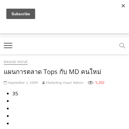
f
y
x
l
i
t
r
a
o
.
i
n
i
s
c
u
c
n
s
k
s
Marketing Oops!
e
t
o
e
t
t
DIGITAL | CREATIVE | ADVERTISING | CAMPAIGN |
STRATEGY
b
u
m
.
a
o
o
b
m
g
k
BRAND MOVE
o
e
e
r
.
แผนการตลาด Tops กับ MD คนใหม่
k
.
a
c
5,202
September 1, 2009
Marketing Oops! Admin
.
c
m
o
35
c
o
.
m
o
m
c
m
o
m