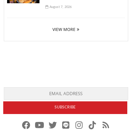
August 7, 2026
VIEW MORE
f
y
x
l
i
t
r