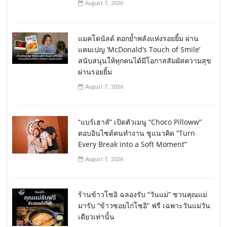
August 7, 2026
แมคโดนัลด์ ตอกย้ำพลังแห่งรอยยิ้ม ผ่าน
แคมเปญ ‘McDonald’s Touch of Smile’
สนับสนุนให้ทุกคนได้มีโอกาสสัมผัสความสุข
ผ่านรอยยิ้ม
August 7, 2026
“แบร์เฮาส์” เปิดตัวเมนู “Choco Pilloww”
ตอบอินไซด์คนทำงาน ชูแนวคิด “Turn
Every Break into a Soft Moment”
August 7, 2026
ร้านข้าวโซอิ ฉลองรับ “วันแม่” ชวนคุณแม่
มารับ “ข้าวซอยไก่โซอิ” ฟรี เฉพาะวันแม่วัน
เดียวเท่านั้น