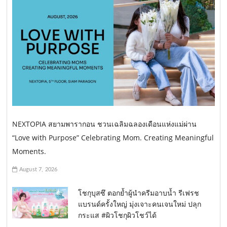
NEXTOPIA สยามพารากอน ชวนเฉลิมฉลองเดือนแห่งแม่ผ่าน
“Love with Purpose” Celebrating Mom. Creating Meaningful
Moments.
August 7, 2026
โชกุบุสซึ ตอกย้ำผู้นำครีมอาบน้ำ รีเฟรช
แบรนด์ครั้งใหญ่ มุ่งเจาะคนเจนใหม่ ปลุก
กระแส #ผิวโชกุผิวโชว์ได้