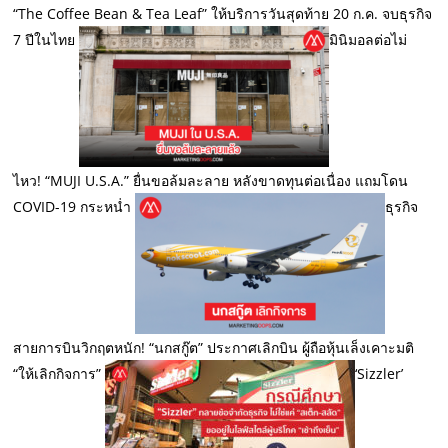
“The Coffee Bean & Tea Leaf” ให้บริการวันสุดท้าย 20 ก.ค. จบธุรกิจ
7 ปีในไทย
มินิมอลต่อไม่
ไหว! “MUJI U.S.A.” ยื่นขอล้มละลาย หลังขาดทุนต่อเนื่อง แถมโดน
COVID-19 กระหน่ำ
ธุรกิจ
สายการบินวิกฤตหนัก! “นกสกู๊ต” ประกาศเลิกบิน ผู้ถือหุ้นเล็งเคาะมติ
“ให้เลิกกิจการ”
‘Sizzler’