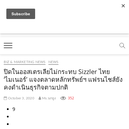
f
y
x
l
i
t
r
a
o
.
i
n
i
s
c
u
c
n
s
k
s
Marketing Oops!
e
t
o
e
t
t
DIGITAL | CREATIVE | ADVERTISING | CAMPAIGN |
STRATEGY
b
u
m
.
a
o
o
b
m
g
k
BIZ & MARKETING NEWS
NEWS
o
e
e
r
.
ปิดในออสเตรเลียไม่กระทบ Sizzler ไทย
k
.
a
c
‘ไมเนอร์’ แจงตลาดหลักทรัพย์ฯ แฟรนไชส์ยัง
คงดำเนินธุรกิจตามปกติ
.
c
m
o
c
o
.
m
352
October 3, 2020
Ms.นกยูง
o
m
c
9
m
o
m