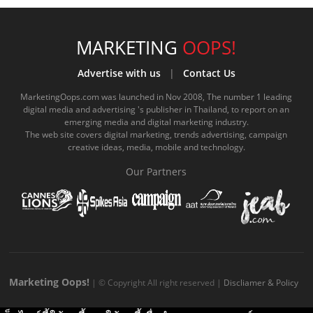
c
u
c
n
s
k
s
e
t
o
e
t
t
MARKETING
OOPS!
b
u
m
.
a
o
Advertise with us
|
Contact Us
o
b
m
g
k
MarketingOops.com was launched in Nov 2008, The number 1 leading
digital media and advertising 's publisher in Thailand, to report on an
o
e
e
r
.
emerging media and digital marketing industry.
The web site covers digital marketing, trends advertising, campaign
k
.
a
c
creative ideas, media, mobile and technology.
.
c
m
o
Our Partners
c
o
.
m
o
m
c
m
o
m
Marketing Oops!
| © Copyright All right reserved |
Discliamer & Policy