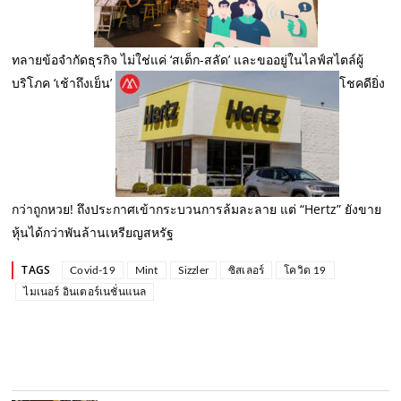
ทลายข้อจำกัดธุรกิจ ไม่ใช่แค่ ‘สเต็ก-สลัด’ และขออยู่ในไลฟ์สไตล์ผู้
บริโภค ‘เช้าถึงเย็น’
โชคดียิ่ง
กว่าถูกหวย! ถึงประกาศเข้ากระบวนการล้มละลาย แต่ “Hertz” ยังขาย
หุ้นได้กว่าพันล้านเหรียญสหรัฐ
TAGS
Covid-19
Mint
Sizzler
ซิสเลอร์
โควิด 19
ไมเนอร์ อินเตอร์เนชั่นแนล