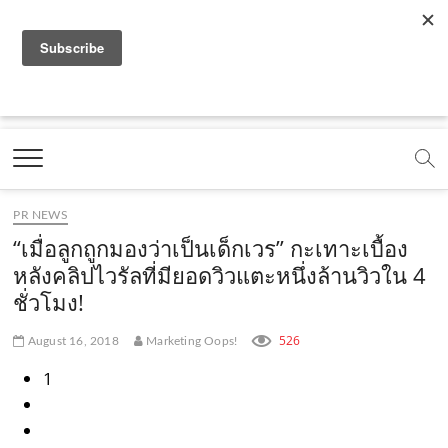
f
y
x
l
i
t
r
a
o
.
i
n
i
s
c
u
c
n
s
k
s
Marketing Oops!
e
t
o
e
t
t
DIGITAL | CREATIVE | ADVERTISING | CAMPAIGN |
STRATEGY
b
u
m
.
a
o
o
b
m
g
k
PR NEWS
o
e
e
r
.
“เมื่อลูกถูกมองว่าเป็นเด็กเวร” กะเทาะเบื้อง
k
.
a
c
หลังคลิปไวรัลที่มียอดวิวแตะหนึ่งล้านวิวใน 4
ชั่วโมง!
.
c
m
o
c
o
.
m
526
August 16, 2018
Marketing Oops!
o
m
c
1
m
o
m