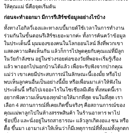
ให้คุณแม่ นี่คือจุดเริ่มต้น
ก่อนจะทำออกมา มีการรีเสิร์ชข้อมูลอย่างไรบ้าง
ทั้งทางโอกิลวี่เองและทางเบบี้มายด์ใช้เวลาในการทำงาน
ร่วมกันในขั้นตอนรีเสิร์ชเยอะมากค่ะ ทั้งการค้นคว้าข้อมูล
ในประเด็นนี้ มุมมองของคนในโลกออนไลน์ สิ่งที่พวกเขา
แสดงความคิดเห็นกัน แล้วก็การไปพูดคุยกับคุณแม่ที่มีลูก
ในวัยกำลังซน อยู่ในช่วงรอยต่อของวัยที่พอจะเริ่มรู้เรื่อง
แล้ว พาออกไปนอกบ้านได้แล้ว เพื่อจะรับฟังจากปากคุณ
แม่ว่า เขาเคยมีประสบการณ์ในลักษณะนี้เองมั้ย หรือไป
พบเห็นลูกคนอื่นเป็นอย่างนี้มั้ย หรือเพื่อนมาเล่าให้ฟังใน
ประเด็นนี้ หรือไปเจออะไรในโซเชียลมีเดีย ทั้งหมดนี้เรา
อยากฟังความเห็นของทุกฝ่ายให้มากที่สุด จนในที่สุด เรา
เลือก 4 สถานการณ์ที่เคยเกิดขึ้นจริงๆ คือสถานการณ์ของ
คุณแม่พาลูกไปในห้างสรรพสินค้า ในร้านอาหาร พาไป
ช้อปปิ้ง และนั่งอยู่ในรถสาธารณะ แล้วลูกเกิดงอแง ซน หรือ
ดื้อ ขึ้นมา เอามาเล่าให้เห็นว่าก็มีเหตุการณ์ที่ทั้งแม่ทั้งลูกตก