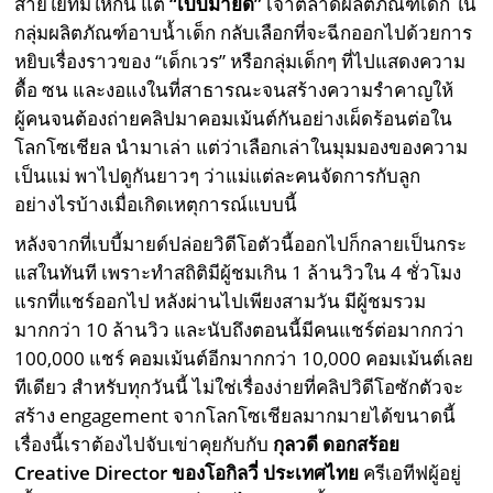
สายใยที่มีให้กัน แต่
“เบบี้มายด์”
เจ้าตลาดผลิตภัณฑ์เด็ก ใน
กลุ่มผลิตภัณฑ์อาบน้ำเด็ก กลับเลือกที่จะฉีกออกไปด้วยการ
หยิบเรื่องราวของ “เด็กเวร” หรือกลุ่มเด็กๆ ที่ไปแสดงความ
ดื้อ ซน และงอแงในที่สาธารณะจนสร้างความรำคาญให้
ผู้คนจนต้องถ่ายคลิปมาคอมเม้นต์กันอย่างเผ็ดร้อนต่อใน
โลกโซเชียล นำมาเล่า แต่ว่าเลือกเล่าในมุมมองของความ
เป็นแม่ พาไปดูกันยาวๆ ว่าแม่แต่ละคนจัดการกับลูก
อย่างไรบ้างเมื่อเกิดเหตุการณ์แบบนี้
หลังจากที่เบบี้มายด์ปล่อยวิดีโอตัวนี้ออกไปก็กลายเป็นกระ
แสในทันที เพราะทำสถิติมีผู้ชมเกิน 1 ล้านวิวใน 4 ชั่วโมง
แรกที่แชร์ออกไป หลังผ่านไปเพียงสามวัน มีผู้ชมรวม
มากกว่า 10 ล้านวิว และนับถึงตอนนี้มีคนแชร์ต่อมากกว่า
100,000 แชร์ คอมเม้นต์อีกมากกว่า 10,000 คอมเม้นต์เลย
ทีเดียว สำหรับทุกวันนี้ ไม่ใช่เรื่องง่ายที่คลิปวิดีโอซักตัวจะ
สร้าง engagement จากโลกโซเชียลมากมายได้ขนาดนี้
เรื่องนี้เราต้องไปจับเข่าคุยกับกับ
กุลวดี ดอกสร้อย
Creative Director ของโอกิลวี่ ประเทศไทย
ครีเอทีฟผู้อยู่