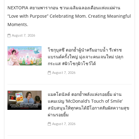
NEXTOPIA สยามพารากอน ชวนเฉลิมฉลองเดือนแห่งแม่ผ่าน
“Love with Purpose” Celebrating Mom. Creating Meaningful
Moments.
August 7, 2026
โชกุบุสซึ ตอกย้ำผู้นำครีมอาบน้ำ รีเฟรช
แบรนด์ครั้งใหญ่ มุ่งเจาะคนเจนใหม่ ปลุก
กระแส #ผิวโชกุผิวโชว์ได้
August 7, 2026
แมคโดนัลด์ ตอกย้ำพลังแห่งรอยยิ้ม ผ่าน
แคมเปญ ‘McDonald’s Touch of Smile’
สนับสนุนให้ทุกคนได้มีโอกาสสัมผัสความสุข
ผ่านรอยยิ้ม
August 7, 2026