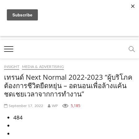
f
y
x
l
i
t
r
a
o
.
i
n
i
s
c
u
c
n
s
k
s
Marketing Oops!
e
t
o
e
t
t
DIGITAL | CREATIVE | ADVERTISING | CAMPAIGN |
STRATEGY
b
u
m
.
a
o
o
b
m
g
k
INSIGHT
MEDIA & ADVERTISING
o
e
e
r
.
เทรนด์ Next Normal 2022-2023 “ผู้บริโภค
k
.
a
c
ต้องการชีวิตยืดหยุ่น – อดนอนเพื่อล้างแค้น
ชดเชยเวลาจากการทำงาน”
.
c
m
o
c
o
.
m
5,185
September 17, 2022
WP
o
m
c
484
m
o
m