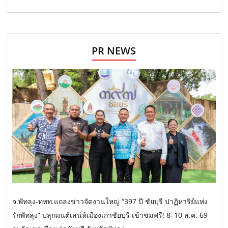
PR NEWS
จ.พัทลุง-ททท.แถลงข่าวจัดงานใหญ่ “397 ปี ชัยบุรี ปาฏิหาริย์แห่ง
รักพัทลุง” ปลุกมนต์เสน่ห์เมืองเก่าชัยบุรี เข้าชมฟรี! 8–10 ส.ค. 69