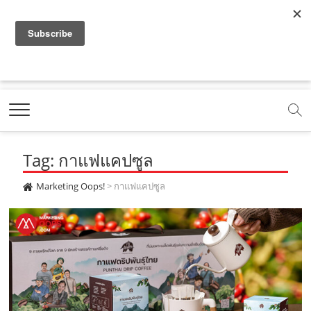
f
y
x
l
i
t
r
a
o
.
i
n
i
s
c
u
c
n
s
k
s
Marketing Oops!
e
t
o
e
t
t
DIGITAL | CREATIVE | ADVERTISING | CAMPAIGN |
STRATEGY
b
u
m
.
a
o
o
b
m
g
k
Tag: กาแฟแคปซูล
o
e
e
r
.
k
.
a
c
Marketing Oops!
>
กาแฟแคปซูล
.
c
m
o
c
o
.
m
o
m
c
m
o
m