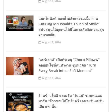
August 7, 2026
แมคโดนัลด์ ตอกย้ำพลังแห่งรอยยิ้ม ผ่าน
แคมเปญ ‘McDonald’s Touch of Smile’
สนับสนุนให้ทุกคนได้มีโอกาสสัมผัสความสุข
ผ่านรอยยิ้ม
August 7, 2026
“แบร์เฮาส์” เปิดตัวเมนู “Choco Pilloww”
ตอบอินไซด์คนทำงาน ชูแนวคิด “Turn
Every Break into a Soft Moment”
August 7, 2026
ร้านข้าวโซอิ ฉลองรับ “วันแม่” ชวนคุณแม่
มารับ “ข้าวซอยไก่โซอิ” ฟรี เฉพาะวันแม่วัน
เดียวเท่านั้น