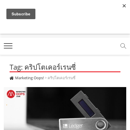
f
y
x
l
i
t
r
a
o
.
i
n
i
s
c
u
c
n
s
k
s
Marketing Oops!
e
t
o
e
t
t
DIGITAL | CREATIVE | ADVERTISING | CAMPAIGN |
STRATEGY
b
u
m
.
a
o
o
b
m
g
k
Tag: คริปโตเคอร์เรนซี่
o
e
e
r
.
k
.
a
c
Marketing Oops!
>
คริปโตเคอร์เรนซี่
.
c
m
o
c
o
.
m
o
m
c
m
o
m