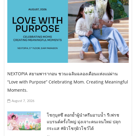
NEXTOPIA สยามพารากอน ชวนเฉลิมฉลองเดือนแห่งแม่ผ่าน
“Love with Purpose” Celebrating Mom. Creating Meaningful
Moments.
August 7, 2026
โชกุบุสซึ ตอกย้ำผู้นำครีมอาบน้ำ รีเฟรช
แบรนด์ครั้งใหญ่ มุ่งเจาะคนเจนใหม่ ปลุก
กระแส #ผิวโชกุผิวโชว์ได้