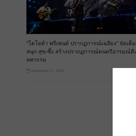
“โตโยต้า พรีเซนต์ ปรากฏการณ์เฉลียง” จัดเต็ม
สนุก-สุข-ซึ้ง สร้างปรากฏการณ์ดนตรีอารมณ์ดี
ทศวรรษ
September 21, 2016