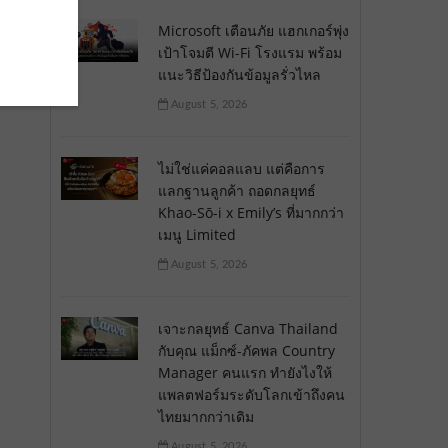
Microsoft เตือนภัย แฮกเกอร์พุ่ง
เป้าโจมตี Wi-Fi โรงแรม พร้อม
แนะวิธีป้องกันข้อมูลรั่วไหล
August 5, 2026
ไม่ใช่แค่คอลแลบ แต่คือการ
แลกฐานลูกค้า ถอดกลยุทธ์
Khao-Sō-i x Emily’s ที่มากกว่า
เมนู Limited
August 5, 2026
เจาะกลยุทธ์ Canva Thailand
กับคุณ แม็กซ์-ภัคพล Country
Manager คนแรก ทำยังไงให้
แพลตฟอร์มระดับโลกเข้าถึงคน
ไทยมากกว่าเดิม
August 5, 2026