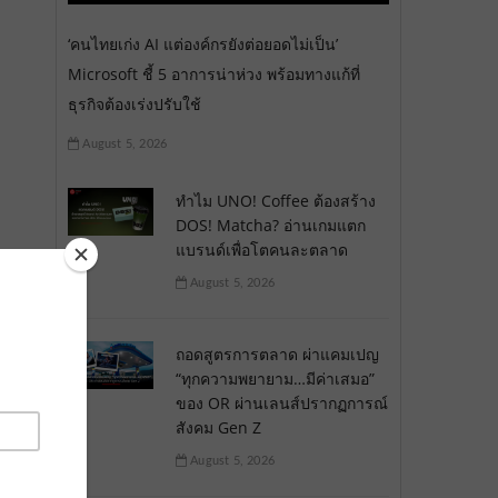
‘คนไทยเก่ง AI แต่องค์กรยังต่อยอดไม่เป็น’
Microsoft ชี้ 5 อาการน่าห่วง พร้อมทางแก้ที่
ธุรกิจต้องเร่งปรับใช้
August 5, 2026
ทำไม UNO! Coffee ต้องสร้าง
DOS! Matcha? อ่านเกมแตก
แบรนด์เพื่อโตคนละตลาด
August 5, 2026
ถอดสูตรการตลาด ผ่าแคมเปญ
“ทุกความพยายาม…มีค่าเสมอ”
ของ OR ผ่านเลนส์ปรากฏการณ์
สังคม Gen Z
August 5, 2026