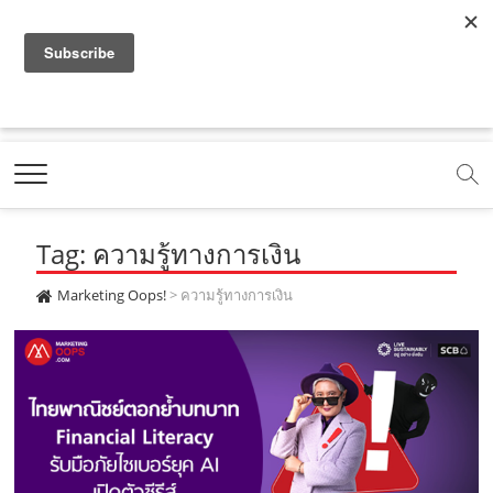
f
y
x
l
i
t
r
a
o
.
i
n
i
s
c
u
c
n
s
k
s
Marketing Oops!
e
t
o
e
t
t
DIGITAL | CREATIVE | ADVERTISING | CAMPAIGN |
STRATEGY
b
u
m
.
a
o
o
b
m
g
k
Tag: ความรู้ทางการเงิน
o
e
e
r
.
k
.
a
c
Marketing Oops!
>
ความรู้ทางการเงิน
.
c
m
o
c
o
.
m
o
m
c
m
o
m