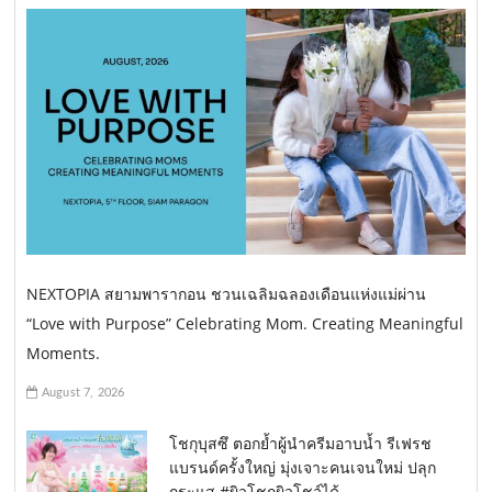
NEXTOPIA สยามพารากอน ชวนเฉลิมฉลองเดือนแห่งแม่ผ่าน
“Love with Purpose” Celebrating Mom. Creating Meaningful
Moments.
August 7, 2026
โชกุบุสซึ ตอกย้ำผู้นำครีมอาบน้ำ รีเฟรช
แบรนด์ครั้งใหญ่ มุ่งเจาะคนเจนใหม่ ปลุก
กระแส #ผิวโชกุผิวโชว์ได้