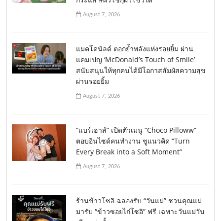
August 7, 2026
แมคโดนัลด์ ตอกย้ำพลังแห่งรอยยิ้ม ผ่าน
แคมเปญ ‘McDonald’s Touch of Smile’
สนับสนุนให้ทุกคนได้มีโอกาสสัมผัสความสุข
ผ่านรอยยิ้ม
August 7, 2026
“แบร์เฮาส์” เปิดตัวเมนู “Choco Pilloww”
ตอบอินไซด์คนทำงาน ชูแนวคิด “Turn
Every Break into a Soft Moment”
August 7, 2026
ร้านข้าวโซอิ ฉลองรับ “วันแม่” ชวนคุณแม่
มารับ “ข้าวซอยไก่โซอิ” ฟรี เฉพาะวันแม่วัน