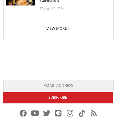
เดียวเท่านั้น
August 7, 2026
VIEW MORE
f
y
x
l
i
t
r