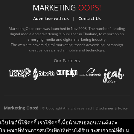
e
t
o
e
t
t
MARKETING
OOPS!
b
u
m
.
a
o
Advertise with us
|
Contact Us
o
b
m
g
k
MarketingOops.com was launched in Nov 2008, The number 1 leading
digital media and advertising 's publisher in Thailand, to report on an
o
e
e
r
.
emerging media and digital marketing industry.
The web site covers digital marketing, trends advertising, campaign
k
.
a
c
creative ideas, media, mobile and technology.
.
c
m
o
Our Partners
c
o
.
m
o
m
c
m
o
m
Marketing Oops!
| © Copyright All right reserved |
Discliamer & Policy
เว็บไซต์นี้ใช้คุกกี้ เราใช้คุกกี้เพื่อนำเสนอคอนเทนต์และ
โฆษณาที่ท่านอาจสนใจเพื่อให้ท่านได้รับประสบการณ์ที่ดีบน