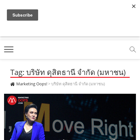
f
y
x
l
i
t
r
a
o
.
i
n
i
s
c
u
c
n
s
k
s
Marketing Oops!
e
t
o
e
t
t
DIGITAL | CREATIVE | ADVERTISING | CAMPAIGN |
STRATEGY
b
u
m
.
a
o
o
b
m
g
k
Tag: บริษัท ดุสิตธานี จำกัด (มหาชน)
o
e
e
r
.
k
.
a
c
Marketing Oops!
>
บริษัท ดุสิตธานี จำกัด (มหาชน)
.
c
m
o
c
o
.
m
o
m
c
m
o
m