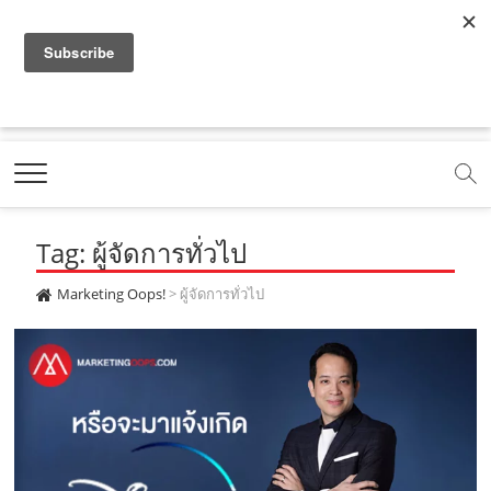
f
y
x
l
i
t
r
a
o
.
i
n
i
s
c
u
c
n
s
k
s
Marketing Oops!
e
t
o
e
t
t
DIGITAL | CREATIVE | ADVERTISING | CAMPAIGN |
STRATEGY
b
u
m
.
a
o
o
b
m
g
k
Tag: ผู้จัดการทั่วไป
o
e
e
r
.
k
.
a
c
Marketing Oops!
>
ผู้จัดการทั่วไป
.
c
m
o
c
o
.
m
o
m
c
m
o
m