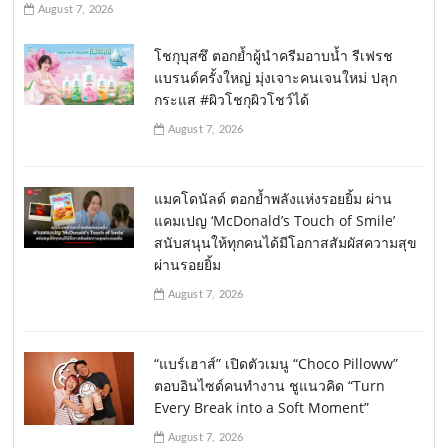
August 7, 2026
โชกุบุสซึ ตอกย้ำผู้นำครีมอาบน้ำ รีเฟรช
แบรนด์ครั้งใหญ่ มุ่งเจาะคนเจนใหม่ ปลุก
กระแส #ผิวโชกุผิวโชว์ได้
August 7, 2026
แมคโดนัลด์ ตอกย้ำพลังแห่งรอยยิ้ม ผ่าน
แคมเปญ ‘McDonald’s Touch of Smile’
สนับสนุนให้ทุกคนได้มีโอกาสสัมผัสความสุข
ผ่านรอยยิ้ม
August 7, 2026
“แบร์เฮาส์” เปิดตัวเมนู “Choco Pilloww”
ตอบอินไซด์คนทำงาน ชูแนวคิด “Turn
Every Break into a Soft Moment”
August 7, 2026