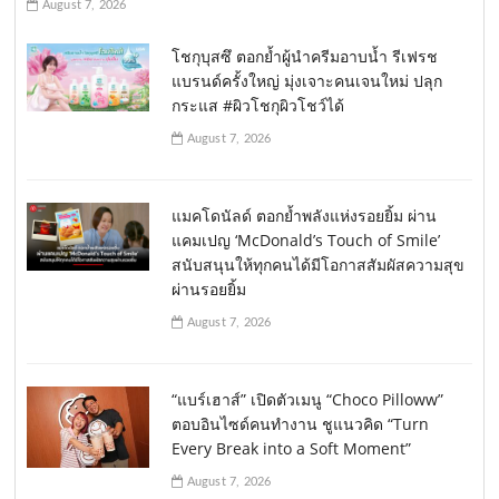
August 7, 2026
โชกุบุสซึ ตอกย้ำผู้นำครีมอาบน้ำ รีเฟรช
แบรนด์ครั้งใหญ่ มุ่งเจาะคนเจนใหม่ ปลุก
กระแส #ผิวโชกุผิวโชว์ได้
August 7, 2026
แมคโดนัลด์ ตอกย้ำพลังแห่งรอยยิ้ม ผ่าน
แคมเปญ ‘McDonald’s Touch of Smile’
สนับสนุนให้ทุกคนได้มีโอกาสสัมผัสความสุข
ผ่านรอยยิ้ม
August 7, 2026
“แบร์เฮาส์” เปิดตัวเมนู “Choco Pilloww”
ตอบอินไซด์คนทำงาน ชูแนวคิด “Turn
Every Break into a Soft Moment”
August 7, 2026