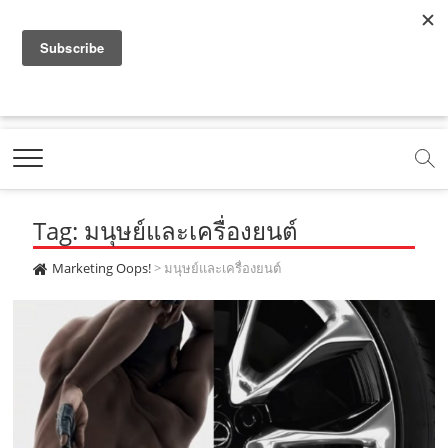
f
y
x
l
i
t
r
a
o
.
i
n
i
s
c
u
c
n
s
k
s
Marketing Oops!
e
t
o
e
t
t
DIGITAL | CREATIVE | ADVERTISING | CAMPAIGN |
STRATEGY
b
u
m
.
a
o
o
b
m
g
k
Tag: มนุษย์และเครื่องยนต์
o
e
e
r
.
k
.
a
c
Marketing Oops!
>
มนุษย์และเครื่องยนต์
.
c
m
o
c
o
.
m
o
m
c
m
o
m