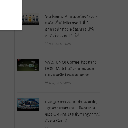
‘คนไทยเก่ง AI แต่องค์กรยังต่อย
อดไม่เป็น’ Microsoft ชี้ 5
อาการน่าห่วง พร้อมทางแก้ที่
ธุรกิจต้องเร่งปรับใช้
August 5, 2026
ทำไม UNO! Coffee ต้องสร้าง
DOS! Matcha? อ่านเกมแตก
แบรนด์เพื่อโตคนละตลาด
August 5, 2026
ถอดสูตรการตลาด ผ่าแคมเปญ
“ทุกความพยายาม…มีค่าเสมอ”
ของ OR ผ่านเลนส์ปรากฏการณ์
สังคม Gen Z