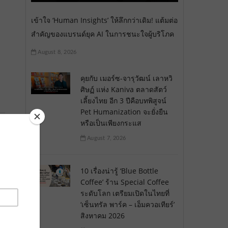
เข้าใจ ‘Human Insights’ ให้ลึกกว่าเดิม! แต้มต่อ
สำคัญของแบรนด์ยุค AI ในการชนะใจผู้บริโภค
August 8, 2026
คุยกับ เมอร์ซ-จารุวัฒน์ เลาหวิ
ศิษฏ์ แห่ง Kaniva ตลาดสัตว์
เลี้ยงไทย อีก 3 ปีคือบทพิสูจน์
Pet Humanization จะยั่งยืน
หรือเป็นเพียงกระแส
August 7, 2026
10 เรื่องน่ารู้ ‘Blue Bottle
Coffee’ ร้าน Special Coffee
ระดับโลก เตรียมเปิดในไทยที่
‘เซ็นทรัล พาร์ค – เอ็มควอเทียร์’
สิงหาคม 2026