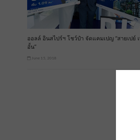
ออลล์ อินสไปร์ฯ โชว์ป๋า จัดแคมเปญ “สายเปย์ เ
อั้น”
June 15, 2018