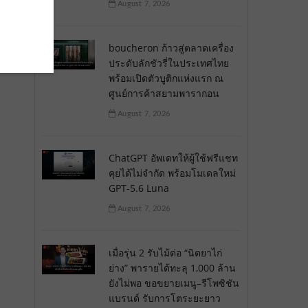
August 7, 2026
boucheron ก้าวสู่ตลาดเครื่อง
ประดับลักชัวรี่ในประเทศไทย
พร้อมเปิดตัวบูติกแห่งแรก ณ
ศูนย์การค้าสยามพารากอน
August 7, 2026
ChatGPT อัพเดทให้ผู้ใช้ฟรีแชท
คุยได้ไม่จำกัด พร้อมโมเดลใหม่
GPT-5.6 Luna
August 7, 2026
เมื่อรุ่น 2 รับไม้ต่อ “นิตยาไก่
ย่าง” พารายได้ทะลุ 1,000 ล้าน
ยังไม่พอ ขอขยายเมนู–รีโพซิชัน
แบรนด์ รับการโตระยะยาว