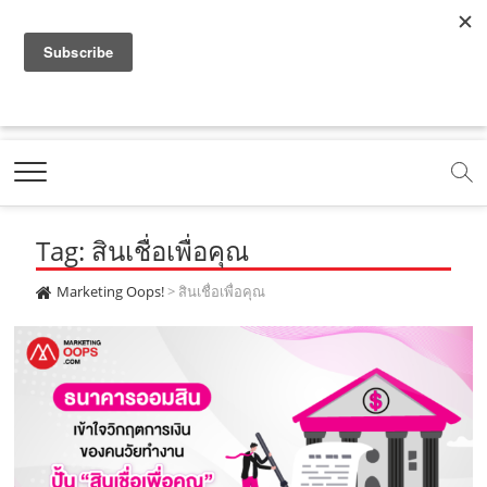
f
y
x
l
i
t
r
a
o
.
i
n
i
s
c
u
c
n
s
k
s
Marketing Oops!
e
t
o
e
t
t
DIGITAL | CREATIVE | ADVERTISING | CAMPAIGN |
STRATEGY
b
u
m
.
a
o
o
b
m
g
k
Tag: สินเชื่อเพื่อคุณ
o
e
e
r
.
k
.
a
c
Marketing Oops!
>
สินเชื่อเพื่อคุณ
.
c
m
o
c
o
.
m
o
m
c
m
o
m