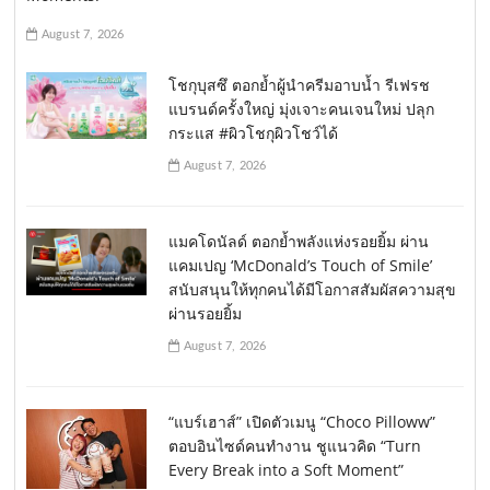
August 7, 2026
โชกุบุสซึ ตอกย้ำผู้นำครีมอาบน้ำ รีเฟรช
แบรนด์ครั้งใหญ่ มุ่งเจาะคนเจนใหม่ ปลุก
กระแส #ผิวโชกุผิวโชว์ได้
August 7, 2026
แมคโดนัลด์ ตอกย้ำพลังแห่งรอยยิ้ม ผ่าน
แคมเปญ ‘McDonald’s Touch of Smile’
สนับสนุนให้ทุกคนได้มีโอกาสสัมผัสความสุข
ผ่านรอยยิ้ม
August 7, 2026
“แบร์เฮาส์” เปิดตัวเมนู “Choco Pilloww”
ตอบอินไซด์คนทำงาน ชูแนวคิด “Turn
Every Break into a Soft Moment”