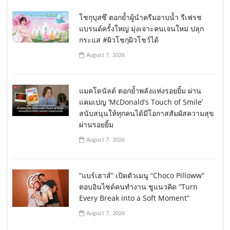
โชกุบุสซึ ตอกย้ำผู้นำครีมอาบน้ำ รีเฟรช
แบรนด์ครั้งใหญ่ มุ่งเจาะคนเจนใหม่ ปลุก
กระแส #ผิวโชกุผิวโชว์ได้
August 7, 2026
แมคโดนัลด์ ตอกย้ำพลังแห่งรอยยิ้ม ผ่าน
แคมเปญ ‘McDonald’s Touch of Smile’
สนับสนุนให้ทุกคนได้มีโอกาสสัมผัสความสุข
ผ่านรอยยิ้ม
August 7, 2026
“แบร์เฮาส์” เปิดตัวเมนู “Choco Pilloww”
ตอบอินไซด์คนทำงาน ชูแนวคิด “Turn
Every Break into a Soft Moment”
August 7, 2026