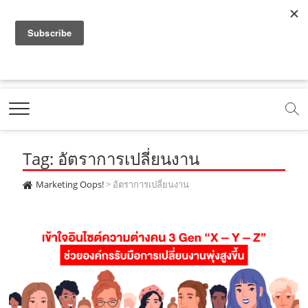
f
y
x
l
i
t
r
a
o
.
i
n
i
s
c
u
c
n
s
k
s
Marketing Oops!
e
t
o
e
t
t
DIGITAL | CREATIVE | ADVERTISING | CAMPAIGN |
STRATEGY
b
u
m
.
a
o
o
b
m
g
k
Tag: อัตราการเปลี่ยนงาน
o
e
e
r
.
k
.
a
c
Marketing Oops!
>
อัตราการเปลี่ยนงาน
.
c
m
o
c
o
.
m
o
m
c
m
o
m