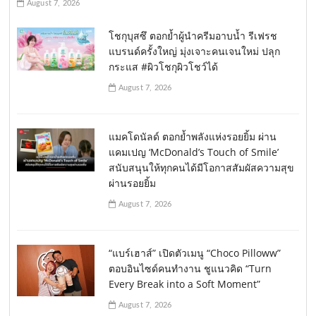
August 7, 2026
โชกุบุสซึ ตอกย้ำผู้นำครีมอาบน้ำ รีเฟรช
แบรนด์ครั้งใหญ่ มุ่งเจาะคนเจนใหม่ ปลุก
กระแส #ผิวโชกุผิวโชว์ได้
August 7, 2026
แมคโดนัลด์ ตอกย้ำพลังแห่งรอยยิ้ม ผ่าน
แคมเปญ ‘McDonald’s Touch of Smile’
สนับสนุนให้ทุกคนได้มีโอกาสสัมผัสความสุข
ผ่านรอยยิ้ม
August 7, 2026
“แบร์เฮาส์” เปิดตัวเมนู “Choco Pilloww”
ตอบอินไซด์คนทำงาน ชูแนวคิด “Turn
Every Break into a Soft Moment”
August 7, 2026