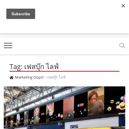
f
y
x
l
i
t
r
a
o
.
i
n
i
s
c
u
c
n
s
k
s
Marketing Oops!
e
t
o
e
t
t
DIGITAL | CREATIVE | ADVERTISING | CAMPAIGN |
STRATEGY
b
u
m
.
a
o
o
b
m
g
k
Tag: เฟสบุ๊ก ไลฟ์
o
e
e
r
.
k
.
a
c
Marketing Oops!
>
เฟสบุ๊ก ไลฟ์
.
c
m
o
c
o
.
m
o
m
c
m
o
m