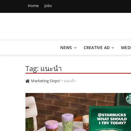
Home
Jobs
Marketing Oops!
DIGITAL | CREATIVE | ADVERTISING | CAMPAIGN | STRA
NEWS
CREATIVE AD
MED
Tag: แนะนำ
Marketing Oops!
>
แนะนำ