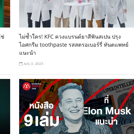
ช่
ไม่ซ้ำใคร! KFC ควงแบรนด์ยาสีฟันสเปน ปรุง
ไอศกรีม toothpaste รสสตรอเบอร์รี่ ทันตแพทย์
แนะนำ
July 3, 2025