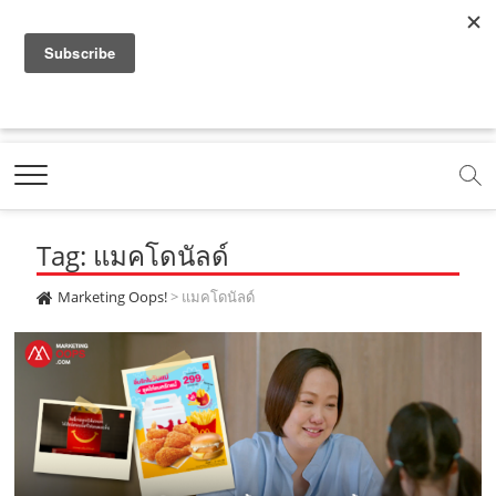
f
y
x
l
i
t
r
a
o
.
i
n
i
s
c
u
c
n
s
k
s
Marketing Oops!
e
t
o
e
t
t
DIGITAL | CREATIVE | ADVERTISING | CAMPAIGN |
STRATEGY
b
u
m
.
a
o
o
b
m
g
k
Tag: แมคโดนัลด์
o
e
e
r
.
k
.
a
c
Marketing Oops!
>
แมคโดนัลด์
.
c
m
o
c
o
.
m
o
m
c
m
o
m