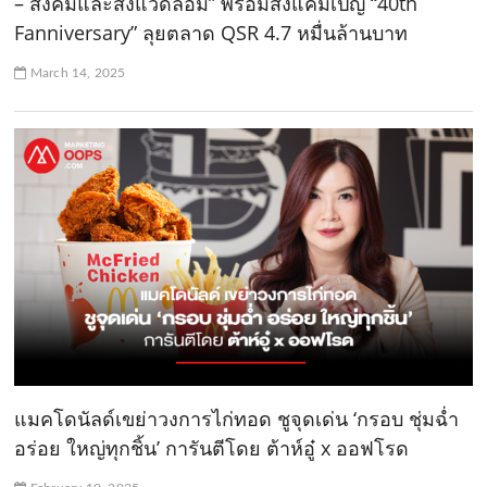
– สังคมและสิ่งแวดล้อม” พร้อมส่งแคมเปญ “40th
Fanniversary” ลุยตลาด QSR 4.7 หมื่นล้านบาท
March 14, 2025
แมคโดนัลด์เขย่าวงการไก่ทอด ชูจุดเด่น ‘กรอบ ชุ่มฉ่ำ
อร่อย ใหญ่ทุกชิ้น’ การันตีโดย ต้าห์อู๋ x ออฟโรด