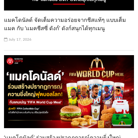
แมคโดนัลด์ จัดเต็มความอร่อยจากชีสแท้ๆ แบบเต็ม
แมค กับ ‘แมคชีสซี่ ดังก์’ ดังก์สนุกได้ทุกเมนู
July 17, 2026
‘แมคโดนัลด์’ ร่วมสร้างปรากฎการณ์ความยิ่งใหญ่