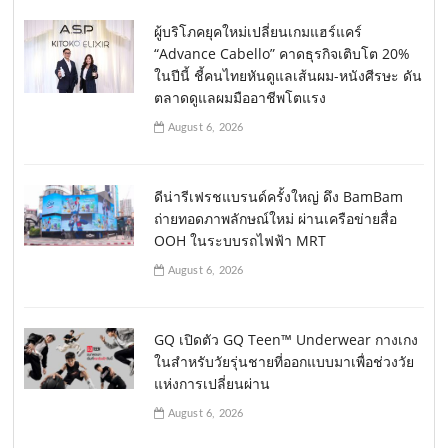
ผู้บริโภคยุคใหม่เปลี่ยนเกมแฮร์แคร์
“Advance Cabello” คาดธุรกิจเติบโต 20%
ในปีนี้ ชี้คนไทยหันดูแลเส้นผม-หนังศีรษะ ดัน
ตลาดดูแลผมมืออาชีพโตแรง
August 6, 2026
ดีน่ารีเฟรชแบรนด์ครั้งใหญ่ ดึง BamBam
ถ่ายทอดภาพลักษณ์ใหม่ ผ่านเครือข่ายสื่อ
OOH ในระบบรถไฟฟ้า MRT
August 6, 2026
GQ เปิดตัว GQ Teen™ Underwear กางเกง
ในสำหรับวัยรุ่นชายที่ออกแบบมาเพื่อช่วงวัย
แห่งการเปลี่ยนผ่าน
August 6, 2026