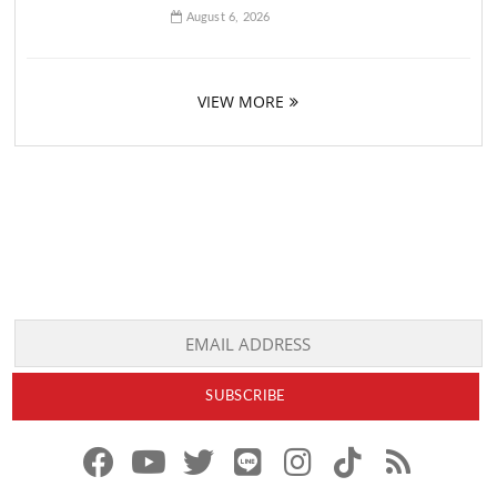
August 6, 2026
VIEW MORE
f
y
x
l
i
t
r