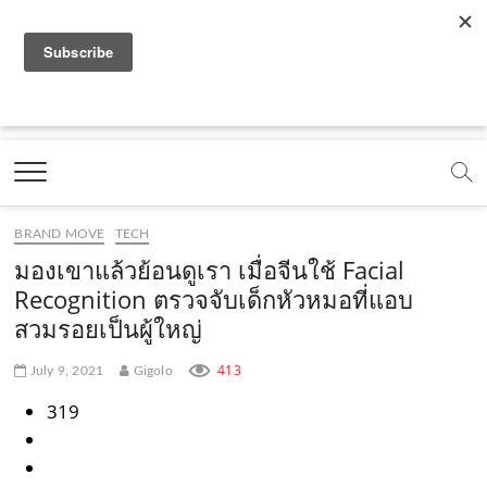
f
y
x
l
i
t
r
a
o
.
i
n
i
s
c
u
c
n
s
k
s
Marketing Oops!
e
t
o
e
t
t
DIGITAL | CREATIVE | ADVERTISING | CAMPAIGN |
STRATEGY
b
u
m
.
a
o
o
b
m
g
k
BRAND MOVE
TECH
o
e
e
r
.
มองเขาแล้วย้อนดูเรา เมื่อจีนใช้ Facial
k
.
a
c
Recognition ตรวจจับเด็กหัวหมอที่แอบ
สวมรอยเป็นผู้ใหญ่
.
c
m
o
c
o
.
m
413
July 9, 2021
Gigolo
o
m
c
319
m
o
m