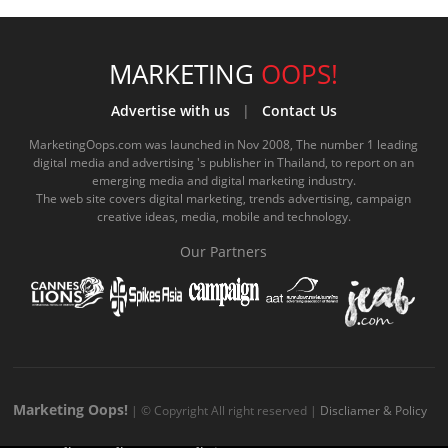
a
o
.
i
n
i
s
c
u
c
n
s
k
s
e
t
o
e
t
t
MARKETING
OOPS!
b
u
m
.
a
o
Advertise with us
|
Contact Us
o
b
m
g
k
MarketingOops.com was launched in Nov 2008, The number 1 leading
digital media and advertising 's publisher in Thailand, to report on an
o
e
e
r
.
emerging media and digital marketing industry.
The web site covers digital marketing, trends advertising, campaign
k
.
a
c
creative ideas, media, mobile and technology.
.
c
m
o
Our Partners
c
o
.
m
o
m
c
m
o
m
Marketing Oops!
| © Copyright All right reserved |
Discliamer & Policy