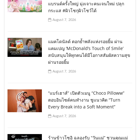
แบรนด์ครั้งใหญ่ มุ่งเจาะคนเจนใหม่ ปลุก
กระแส #ผิวโชกุผิวโชว์ได้
August 7, 2026
แมคโดนัลด์ ตอกย้ำพลังแห่งรอยยิ้ม ผ่าน
แคมเปญ ‘McDonald’s Touch of Smile’
สนับสนุนให้ทุกคนได้มีโอกาสสัมผัสความสุข
ผ่านรอยยิ้ม
August 7, 2026
“แบร์เฮาส์” เปิดตัวเมนู “Choco Pilloww”
ตอบอินไซด์คนทำงาน ชูแนวคิด “Turn
Every Break into a Soft Moment”
August 7, 2026
ร้านข้าวโซอิ ฉลองรับ “วันแม่” ชวนคุณแม่