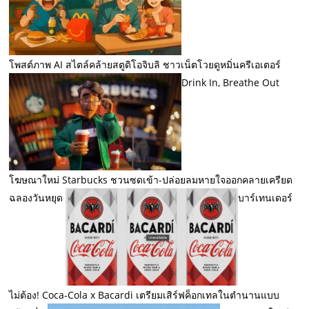
โพสต์ภาพ AI สไตล์คล้ายสตูดิโอจิบลิ ชาวเน็ตโวยดูหมิ่นครีเอเตอร์
Drink In, Breathe Out
โฆษณาใหม่ Starbucks ชวนซดเข้า-ปล่อยลมหายใจออกคลายเครียด
ฉลองวันหยุด
บาร์เทนเดอร์
ไม่ต้อง! Coca-Cola x Bacardi เตรียมเสิร์ฟค็อกเทลในตำนานแบบ