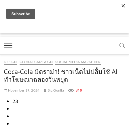
f
y
x
l
i
t
r
a
o
.
i
n
i
s
c
u
c
n
s
k
s
Marketing Oops!
e
t
o
e
t
t
DIGITAL | CREATIVE | ADVERTISING | CAMPAIGN |
STRATEGY
b
u
m
.
a
o
o
b
m
g
k
DESIGN
GLOBAL CAMPAIGN
SOCIAL MEDIA MARKETING
o
e
e
r
.
Coca-Cola มีดราม่า! ชาวเน็ตไม่ปลื้มใช้ AI
k
.
a
c
ทำโฆษณาฉลองวันหยุด
.
c
m
o
319
November 19, 2024
Big Gorilla
c
o
.
m
23
o
m
c
m
o
m