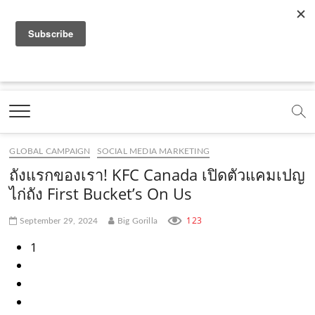
f
y
x
l
i
t
r
a
o
.
i
n
i
s
c
u
c
n
s
k
s
Marketing Oops!
e
t
o
e
t
t
DIGITAL | CREATIVE | ADVERTISING | CAMPAIGN |
STRATEGY
b
u
m
.
a
o
o
b
m
g
k
GLOBAL CAMPAIGN
SOCIAL MEDIA MARKETING
o
e
e
r
.
ถังแรกของเรา! KFC Canada เปิดตัวแคมเปญ
k
.
a
c
ไก่ถัง First Bucket’s On Us
.
c
m
o
123
September 29, 2024
Big Gorilla
c
o
.
m
1
o
m
c
m
o
m