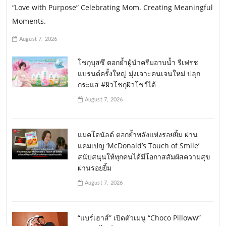
“Love with Purpose” Celebrating Mom. Creating Meaningful
Moments.
August 7, 2026
โชกุบุสซึ ตอกย้ำผู้นำครีมอาบน้ำ รีเฟรช
แบรนด์ครั้งใหญ่ มุ่งเจาะคนเจนใหม่ ปลุก
กระแส #ผิวโชกุผิวโชว์ได้
August 7, 2026
แมคโดนัลด์ ตอกย้ำพลังแห่งรอยยิ้ม ผ่าน
แคมเปญ ‘McDonald’s Touch of Smile’
สนับสนุนให้ทุกคนได้มีโอกาสสัมผัสความสุข
ผ่านรอยยิ้ม
August 7, 2026
“แบร์เฮาส์” เปิดตัวเมนู “Choco Pilloww”