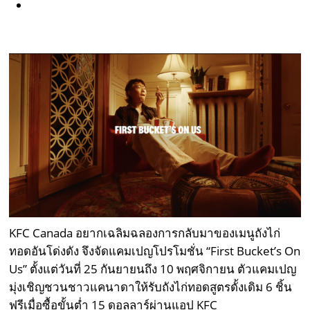
KFC Canada อยากเฉลิมฉลองการกลับมาของเมนูถังไก่
ทอดอันโด่งดัง จึงจัดแคมเปญโปรโมชั่น “First Bucket’s On
Us” ตั้งแต่วันที่ 25 กันยายนถึง 10 พฤศจิกายน ตัวแคมเปญ
มุ่งเชิญชวนชาวแคนาดาให้รับถังไก่ทอดสูตรดั้งเดิม 6 ชิ้น
ฟรีเมื่อซื้อขั้นต่ำ 15 ดอลลาร์ผ่านแอป KFC