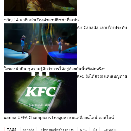
ขวัญ 14 นาที เล่าเรื่องคำสาปพิซซ่าที่สเปน
Air Canada เล่าเรื่องประทับ
ใจของนักบิน ชูความรู้สึกว่าการได้อยู่ด้วยกันนั้นพิเศษจริงๆ
KFC ยิงได้สวย! แคมเปญทาย
ผลบอล UEFA Champions League กระแสดีออนไลน์-ออฟไลน์
TAGS
canada
First Bucket’s On Us
KFC
ถัง
แคมเปญ