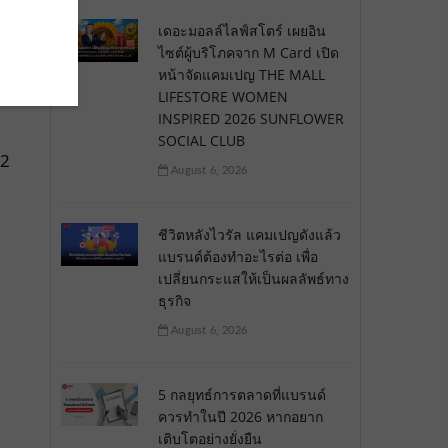
เดอะมอลล์ไลฟ์สโตร์ เผยอิน
ไซต์ผู้บริโภคจาก M Card เปิด
หน้าจัดแคมเปญ THE MALL
LIFESTORE WOMEN
INSPIRED 2026 SUNFLOWER
SOCIAL CLUB
 2
August 6, 2026
ชีวิตหลังไวรัล แคมเปญดังแล้ว
แบรนด์ต้องทำอะไรต่อ เพื่อ
เปลี่ยนกระแสให้เป็นผลลัพธ์ทาง
ธุรกิจ
August 6, 2026
5 กลยุทธ์การตลาดที่แบรนด์
ควรทำในปี 2026 หากอยาก
เติบโตอย่างยั่งยืน