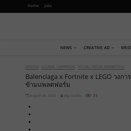
Home
Jobs
Marketing Oops!
DIGITAL | CREATIVE | ADVERTISING | CAMPAIGN | STRA
NEWS
CREATIVE AD
MED
DESIGN
GLOBAL CAMPAIGN
SOCIAL MEDIA MARKETING
Balenciaga x Fortnite x LEGO วงการ
ข้ามแพลตฟอร์ม
39
August 26, 2025
Big Gorilla