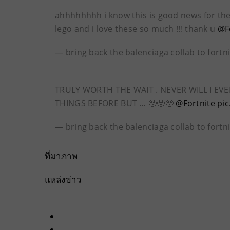
ahhhhhhhh i know this is good news for the 
lego and i love these so much !!! thank u
@F
— bring back the balenciaga collab to fortn
TRULY WORTH THE WAIT . NEVER WILL I EVE
THINGS BEFORE BUT … 🥹🥹🥹
@Fortnite
pi
— bring back the balenciaga collab to fortn
ที่มาภาพ
แหล่งข่าว