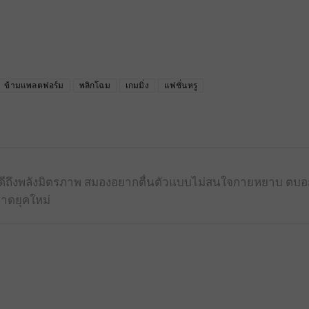
ข้ามแพลตฟอร์ม
พลิกโฉม
เกมมิ่ง
แฟชั่นหรู
้รู้ดีถึงพลังมิตรภาพ สมองอยากตื่นตัวแบบไม่สนใจกายหยาบ ตบ
าดยุคใหม่