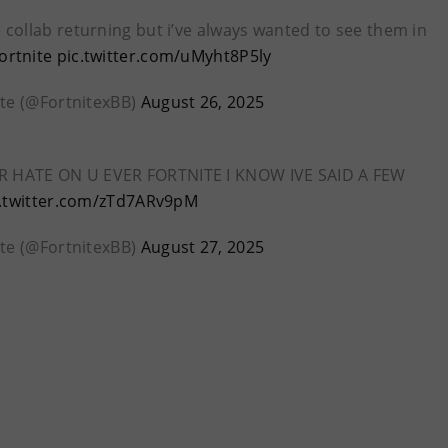
collab returning but i’ve always wanted to see them in
ortnite
pic.twitter.com/uMyht8P5ly
ite (@FortnitexBB)
August 26, 2025
R HATE ON U EVER FORTNITE I KNOW IVE SAID A FEW
c.twitter.com/zTd7ARv9pM
ite (@FortnitexBB)
August 27, 2025