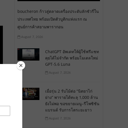
boucheron ก้าวสู่ตลาดเครื่องประดับลักชัวรี่ใน
ประเทศไทย พร้อมเปิดตัวบูติกแห่งแรก ณ
ศูนย์การค้าสยามพารากอน
August 7, 2026
ChatGPT อัพเดทให้ผู้ใช้ฟรีแชท
คุยได้ไม่จำกัด พร้อมโมเดลใหม่
GPT-5.6 Luna
August 7, 2026
เมื่อรุ่น 2 รับไม้ต่อ “นิตยาไก่
ย่าง” พารายได้ทะลุ 1,000 ล้าน
ยังไม่พอ ขอขยายเมนู–รีโพซิชัน
แบรนด์ รับการโตระยะยาว
August 7, 2026