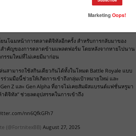
ี่ยนโฉมหน้าการตลาดดิจิทัลอีกครั้ง สำหรับการกลับมาของ
เปลี่ยนสำคัญของการตลาดข้ามแพลตฟอร์ม โดยหลังจากหายไปนาน
ตกรรมใหม่ที่ไม่เคยมีมาก่อน
้ผู้เล่นสามารถใช้สกินเดียวกันได้ทั้งในโหมด Battle Royale แบบ
รร่วมมือนี้ช่วยให้เกิดการเข้าถึงกลุ่มเป้าหมายใหม่ และ
บ Gen Z และ Gen Alpha ที่อาจไม่เคยสัมผัสแบรนด์แฟชั่นหรูมา
้าดิจิทัล” ช่วยลดอุปสรรคในการเข้าถึง
witter.com/nn6QfkGFh7
ite (@FortnitexBB)
August 27, 2025