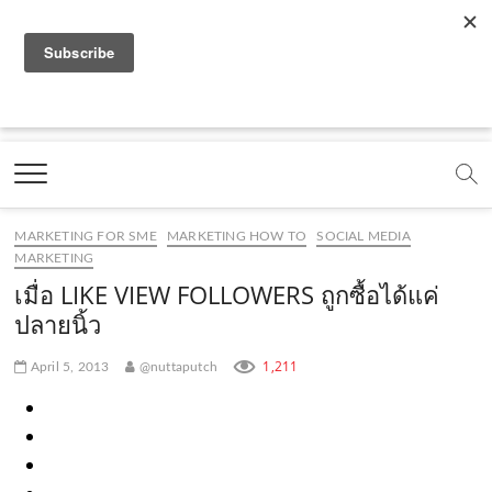
f
y
x
l
i
t
r
a
o
.
i
n
i
s
c
u
c
n
s
k
s
Marketing Oops!
e
t
o
e
t
t
DIGITAL | CREATIVE | ADVERTISING | CAMPAIGN |
STRATEGY
b
u
m
.
a
o
o
b
m
g
k
MARKETING FOR SME
MARKETING HOW TO
SOCIAL MEDIA
o
e
e
r
.
MARKETING
k
.
a
c
เมื่อ LIKE VIEW FOLLOWERS ถูกซื้อได้แค่
ปลายนิ้ว
.
c
m
o
c
o
.
m
1,211
April 5, 2013
@nuttaputch
o
m
c
m
o
m