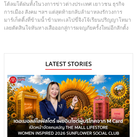
โต้ลมโต้ฝนทั้งในวงการข่าวต่างประเทศ เยาวชน ธุรกิจ
การเมือง สังคม ฯลฯ แต่สุดท้ายกลับลำมาหลงรักวงการ
มาร์เก็ตติ้งที่ข้ามน้ำข้ามทะเลไปขี่จิงโจ้เรียนปริญญาโทมา
เลยตัดสินใจหันหางเสือออกสู่การผจญภัยครั้งใหม่อีกสักตั้ง
LATEST STORIES