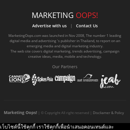
c
u
c
n
s
k
s
e
t
o
e
t
t
MARKETING
OOPS!
b
u
m
.
a
o
Advertise with us
|
Contact Us
o
b
m
g
k
MarketingOops.com was launched in Nov 2008, The number 1 leading
digital media and advertising 's publisher in Thailand, to report on an
o
e
e
r
.
emerging media and digital marketing industry.
The web site covers digital marketing, trends advertising, campaign
k
.
a
c
creative ideas, media, mobile and technology.
.
c
m
o
Our Partners
c
o
.
m
o
m
c
m
o
m
Marketing Oops!
| © Copyright All right reserved |
Discliamer & Policy
เว็บไซต์นี้ใช้คุกกี้ เราใช้คุกกี้เพื่อนำเสนอคอนเทนต์และ