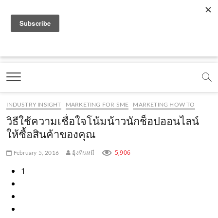
f
y
x
l
i
t
r
a
o
.
i
n
i
s
c
u
c
n
s
k
s
Marketing Oops!
e
t
o
e
t
t
DIGITAL | CREATIVE | ADVERTISING | CAMPAIGN |
STRATEGY
b
u
m
.
a
o
o
b
m
g
k
INDUSTRY INSIGHT
MARKETING FOR SME
MARKETING HOW TO
o
e
e
r
.
วิธีใช้ความเชื่อใจโน้มน้าวนักช็อปออนไลน์
k
.
a
c
ให้ซื้อสินค้าของคุณ
.
c
m
o
5,906
February 5, 2016
อุ้งทีนหมี
c
o
.
m
1
o
m
c
m
o
m