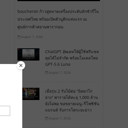
boucheron ก้าวสู่ตลาดเครื่องประดับลักชัวรี่ใน
ประเทศไทย พร้อมเปิดตัวบูติกแห่งแรก ณ
ศูนย์การค้าสยามพารากอน
August 7, 2026
ChatGPT อัพเดทให้ผู้ใช้ฟรีแชท
คุยได้ไม่จำกัด พร้อมโมเดลใหม่
ย
GPT-5.6 Luna
August 7, 2026
ี่
เมื่อรุ่น 2 รับไม้ต่อ “นิตยาไก่
ย่าง” พารายได้ทะลุ 1,000 ล้าน
ยังไม่พอ ขอขยายเมนู–รีโพซิชัน
แบรนด์ รับการโตระยะยาว
August 7, 2026