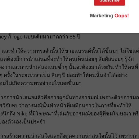
ือการมีความคงเส้นคงวาในการนำเสนอตัวเองในระยะเวลาที่
งขวด Coca Cola, Logo แบรนด์อย่าง Apple ขึ้นมา จะเห็นการ
go รูปร่างของแบรนด์นั้นในระยะเวลาที่ยาวที่นานจะสร้างความ
ั้นคือแบรนด์อะไรได้ในทันที ตัวอย่างของ Coca Cola ใช้ logo 
ney ก็ logo แบบเดิมมามากกว่า 85 ปี
และทำให้ความทรงจำนั้นให้ขายแบรนด์นั้นได้ขึ้นมา ไม่ใช่แค
แต่ต้องมีการนำเสนอที่จะทำให้คนเห็นบ่อยๆ สัมผัสบ่อยๆ รู้จัก
คงคงวาและการนำเสนอแบบซ้ำๆ นั้นจะต้องมาด้วยกัน ทำให้คนที่
นๆ ครั้งในระยะเวลาเป็น สิบๆ ปี ย่อมทำให้คนนั้นจำได้อย่าง
 ย่อมไม่เกิดความทรงจำอะไรเลยขึ้นมา
จากการนำเสนอแล้วคือการผูกผันทางอารมณ์ เพราะด้วยอารมณ
การวิจัยพบว่าอารมณ์นั้นทำหน้าที่เหมือนกาวในการที่จะทำให้
ึกถึง Nike ที่มีโฆษณาที่เล่นกับอารมณ์ของผู้ที่ชมโฆษณา หร
้าของตัวเองเป็นประจำ
การสร้างความน่าสนใจและดึงดูดความน่าสนใจนั้นไว้ เพราะก