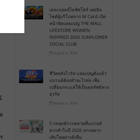
เดอะมอลล์ไลฟ์สโตร์ เผยอิน
นำ
ไซต์ผู้บริโภคจาก M Card เปิด
หน้าจัดแคมเปญ THE MALL
ใน
LIFESTORE WOMEN
INSPIRED 2026 SUNFLOWER
SOCIAL CLUB
่
August 6, 2026
ชีวิตหลังไวรัล แคมเปญดังแล้ว
แบรนด์ต้องทำอะไรต่อ เพื่อ
เปลี่ยนกระแสให้เป็นผลลัพธ์ทาง
ธุรกิจ
์
August 6, 2026
ือ
5 กลยุทธ์การตลาดที่แบรนด์
ควรทำในปี 2026 หากอยาก
าร
เติบโตอย่างยั่งยืน