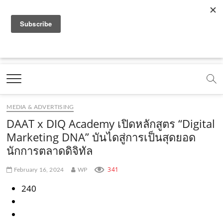
f
y
x
l
i
t
r
a
o
.
i
n
i
s
c
u
c
n
s
k
s
Marketing Oops!
e
t
o
e
t
t
DIGITAL | CREATIVE | ADVERTISING | CAMPAIGN |
STRATEGY
b
u
m
.
a
o
o
b
m
g
k
MEDIA & ADVERTISING
o
e
e
r
.
DAAT x DIQ Academy เปิดหลักสูตร “Digital
k
.
a
c
Marketing DNA” บันไดสู่การเป็นสุดยอด
นักการตลาดดิจิทัล
.
c
m
o
c
o
.
m
341
February 16, 2024
WP
o
m
c
240
m
o
m