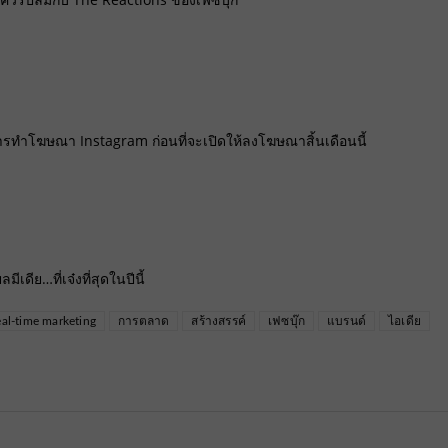
้ในการทำโฆษณา Instagram ก่อนที่จะเปิดให้ลงโฆษณาสิ้นเดือนนี้
ีเดีย…ที่เจ๋งที่สุดในปีนี้
al-time marketing
การตลาด
สร้างสรรค์
เฟซบุ๊ก
แบรนด์
ไอเดีย