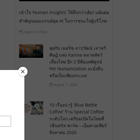
เข้าใจ ‘Human Insights’ ให้ลึกกว่าเดิม! แต้มต่อ
สำคัญของแบรนด์ยุค AI ในการชนะใจผู้บริโภค
August 8, 2026
คุยกับ เมอร์ซ-จารุวัฒน์ เลาหวิ
ศิษฏ์ แห่ง Kaniva ตลาดสัตว์
เลี้ยงไทย อีก 3 ปีคือบทพิสูจน์
Pet Humanization จะยั่งยืน
หรือเป็นเพียงกระแส
August 7, 2026
10 เรื่องน่ารู้ ‘Blue Bottle
Coffee’ ร้าน Special Coffee
ระดับโลก เตรียมเปิดในไทยที่
‘เซ็นทรัล พาร์ค – เอ็มควอเทียร์’
สิงหาคม 2026