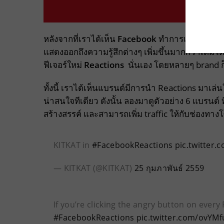
หลังจากที่เราได้เห็น
Facebook
ทำการเพิ่มปุ่มแสด
แสดงออกถึงความรู้สึกต่างๆ เพิ่มขึ้นมากกว่าเดิมได
ฟีเจอร์ใหม่
Reactions
นั่นเอง โดยหลายๆ brand ก
ทั้งนี้ เราได้เห็นแบรนด์มีการนำ Reactions มาเล่น
น่าสนใจทีเดียว ดังนั้น ลองมาดูตัวอย่าง 6 แบรนด์ ที
สร้างสรรค์ และสามารถเพิ่ม traffic ให้กับช่องทา
KITKAT in
#FacebookReactions
pic.twitter
— KITKAT (@KITKAT)
25 กุมภาพันธ์ 2559
If you’re clicking the angry button on ever
#FacebookReactions
pic.twitter.com/ovYM