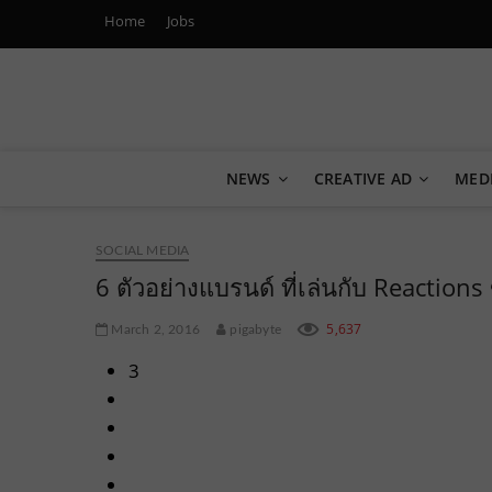
Home
Jobs
Marketing Oops!
DIGITAL | CREATIVE | ADVERTISING | CAMPAIGN | STRA
NEWS
CREATIVE AD
MED
SOCIAL MEDIA
6 ตัวอย่างแบรนด์ ที่เล่นกับ Reaction
5,637
March 2, 2016
pigabyte
3