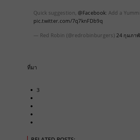
Quick suggestion,
@Facebook
: Add a Yumm
pic.twitter.com/7q7knFDb9q
— Red Robin (@redrobinburgers)
24 กุมภาพ
ที่มา
3
RELATED POSTS: