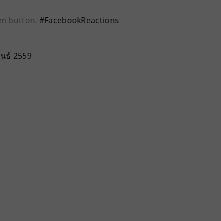
m button.
#FacebookReactions
ันธ์ 2559