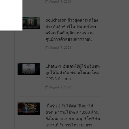
August 7, 2026
boucheron ก้าวสู่ตลาดเครื่อง
ประดับลักชัวรี่ในประเทศไทย
พร้อมเปิดตัวบูติกแห่งแรก ณ
ศูนย์การค้าสยามพารากอน
August 7, 2026
ChatGPT อัพเดทให้ผู้ใช้ฟรีแชท
คุยได้ไม่จำกัด พร้อมโมเดลใหม่
GPT-5.6 Luna
August 7, 2026
เมื่อรุ่น 2 รับไม้ต่อ “นิตยาไก่
ย่าง” พารายได้ทะลุ 1,000 ล้าน
ยังไม่พอ ขอขยายเมนู–รีโพซิชัน
แบรนด์ รับการโตระยะยาว