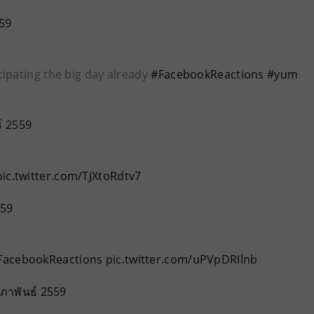
559
cipating the big day already
#FacebookReactions
#yum
์ 2559
pic.twitter.com/TJXtoRdtv7
559
FacebookReactions
pic.twitter.com/uPVpDRIlnb
มภาพันธ์ 2559