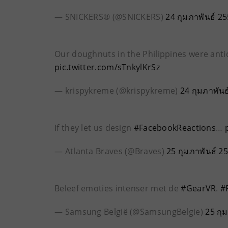
— SNICKERS® (@SNICKERS)
24 กุมภาพันธ์ 2
Our doughnuts in the Philippines were anti
pic.twitter.com/sTnkylKrSz
— krispykreme (@krispykreme)
24 กุมภาพันธ
If they let us design
#FacebookReactions
…
— Atlanta Braves (@Braves)
25 กุมภาพันธ์ 2
Beleef emoties intenser met de
#GearVR
.
#
— Samsung België (@SamsungBelgie)
25 กุ