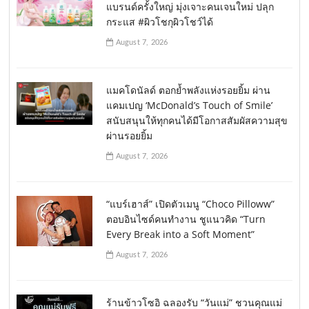
แบรนด์ครั้งใหญ่ มุ่งเจาะคนเจนใหม่ ปลุก
กระแส #ผิวโชกุผิวโชว์ได้
August 7, 2026
แมคโดนัลด์ ตอกย้ำพลังแห่งรอยยิ้ม ผ่าน
แคมเปญ ‘McDonald’s Touch of Smile’
สนับสนุนให้ทุกคนได้มีโอกาสสัมผัสความสุข
ผ่านรอยยิ้ม
August 7, 2026
“แบร์เฮาส์” เปิดตัวเมนู “Choco Pilloww”
ตอบอินไซด์คนทำงาน ชูแนวคิด “Turn
Every Break into a Soft Moment”
August 7, 2026
ร้านข้าวโซอิ ฉลองรับ “วันแม่” ชวนคุณแม่