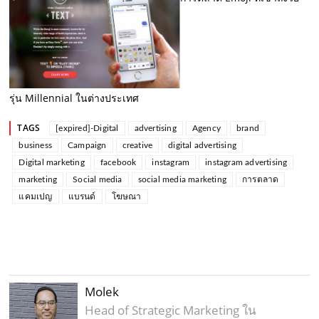
รุ่น Millennial ในต่างประเทศ
TAGS
[expired]-Digital
advertising
Agency
brand
business
Campaign
creative
digital advertising
Digital marketing
facebook
instagram
instagram advertising
marketing
Social media
social media marketing
การตลาด
แคมเปญ
แบรนด์
โฆษณา
Molek
Head of Strategic Marketing ใน