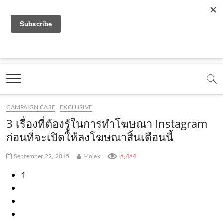
f
y
x
l
i
t
r
a
o
.
i
n
i
s
c
u
c
n
s
k
s
Marketing Oops!
e
t
o
e
t
t
DIGITAL | CREATIVE | ADVERTISING | CAMPAIGN |
STRATEGY
b
u
m
.
a
o
o
b
m
g
k
CAMPAIGN CASE
EXCLUSIVE
o
e
e
r
.
3 เรื่องที่ต้องรู้ในการทำโฆษณา Instagram
k
.
a
c
ก่อนที่จะเปิดให้ลงโฆษณาสิ้นเดือนนี้
.
c
m
o
8,484
September 22, 2015
Molek
c
o
.
m
1
o
m
c
m
o
m