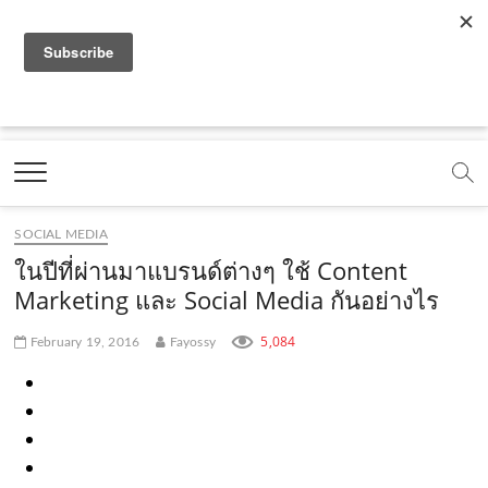
f
y
x
l
i
t
r
a
o
.
i
n
i
s
c
u
c
n
s
k
s
Marketing Oops!
e
t
o
e
t
t
DIGITAL | CREATIVE | ADVERTISING | CAMPAIGN |
STRATEGY
b
u
m
.
a
o
o
b
m
g
k
SOCIAL MEDIA
o
e
e
r
.
ในปีที่ผ่านมาแบรนด์ต่างๆ ใช้ Content
k
.
a
c
Marketing และ Social Media กันอย่างไร
.
c
m
o
5,084
February 19, 2016
Fayossy
c
o
.
m
o
m
c
m
o
m