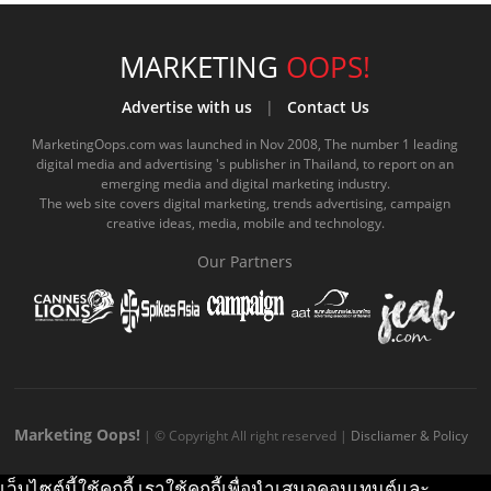
c
u
c
n
s
k
s
e
t
o
e
t
t
MARKETING
OOPS!
b
u
m
.
a
o
Advertise with us
|
Contact Us
o
b
m
g
k
MarketingOops.com was launched in Nov 2008, The number 1 leading
digital media and advertising 's publisher in Thailand, to report on an
o
e
e
r
.
emerging media and digital marketing industry.
The web site covers digital marketing, trends advertising, campaign
k
.
a
c
creative ideas, media, mobile and technology.
.
c
m
o
Our Partners
c
o
.
m
o
m
c
m
o
m
Marketing Oops!
| © Copyright All right reserved |
Discliamer & Policy
เว็บไซต์นี้ใช้คุกกี้ เราใช้คุกกี้เพื่อนำเสนอคอนเทนต์และ