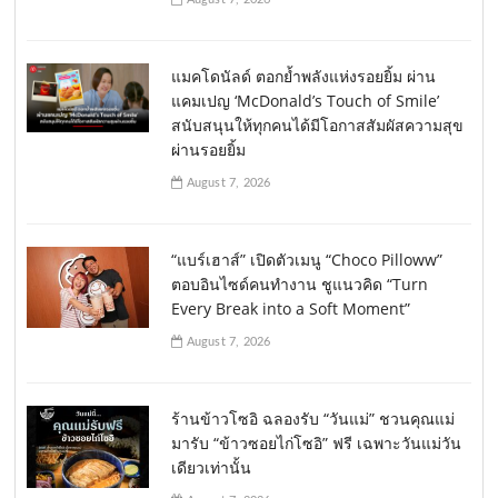
แมคโดนัลด์ ตอกย้ำพลังแห่งรอยยิ้ม ผ่าน
แคมเปญ ‘McDonald’s Touch of Smile’
สนับสนุนให้ทุกคนได้มีโอกาสสัมผัสความสุข
ผ่านรอยยิ้ม
August 7, 2026
“แบร์เฮาส์” เปิดตัวเมนู “Choco Pilloww”
ตอบอินไซด์คนทำงาน ชูแนวคิด “Turn
Every Break into a Soft Moment”
August 7, 2026
ร้านข้าวโซอิ ฉลองรับ “วันแม่” ชวนคุณแม่
มารับ “ข้าวซอยไก่โซอิ” ฟรี เฉพาะวันแม่วัน
เดียวเท่านั้น