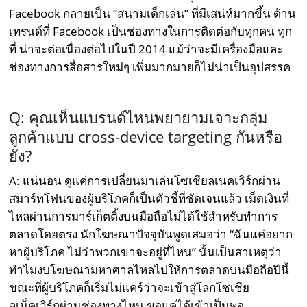
Facebook กลายเป็น “สนามเด็กเล่น” ที่มีเสน่ห์มากขึ้น ด้าน
เทรนด์ที่ Facebook เป็นช่องทางในการติดต่อกับทุกคน ทุก
ที่ น่าจะต่อเนื่องต่อไปในปี 2014 แม้ว่าจะมีเครื่องมือและ
ช่องทางการสื่อสารใหม่ๆ เพิ่มมากมายก็ไม่น่าเป็นอุปสรรค
Q: คุณเห็นแบรนด์ไหนพยายามเจาะกลุ่ม
ลูกค้าแบบ cross-device targeting กันหรือ
ยัง?
A: แน่นอน ดูแค่การเปลี่ยนมาเล่นโซเชียลเนคเวิร์กผ่าน
สมาร์ทโฟนของผู้บริโภคก็เป็นตัวชี้ที่ชัดเจนแล้ว เม็ดเงินที่
ไหลผ่านการมาร์เก็ตติ้งบนมือถือไม่ได้ใช้สำหรับทำการ
ตลาดโดยตรง นักโฆษณาปัจจุบันพูดเสมอว่า “ฉันแค่อยาก
หาผู้บริโภค ไม่ว่าพวกเขาจะอยู่ที่ไหน” นั้นเป็นสาเหตุว่า
ทำไมงบโฆษณามหาศาลไหลไปให้การตลาดบนมือถือปีนี้
ขณะที่ผู้บริโภคก็เริ่มไม่แคร์ว่าจะเข้าสู่โลกโซเชีย
ลเน็คเวิร์กผ่านช่องทางไหน ขอแค่ได้เข้าเป็นพอ