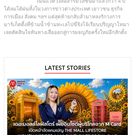
ในนแวดวงสื่อสารมวลชนมาแล้วกว่า 4 ปี
โต้ลมโต้ฝนทั้งในวงการข่าวต่างประเทศ เยาวชน ธุรกิจ
การเมือง สังคม ฯลฯ แต่สุดท้ายกลับลำมาหลงรักวงการ
มาร์เก็ตติ้งที่ข้ามน้ำข้ามทะเลไปขี่จิงโจ้เรียนปริญญาโทมา
เลยตัดสินใจหันหางเสือออกสู่การผจญภัยครั้งใหม่อีกสักตั้ง
LATEST STORIES