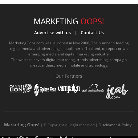
c
u
c
n
s
k
s
e
t
o
e
t
t
MARKETING
OOPS!
b
u
m
.
a
o
Advertise with us
|
Contact Us
o
b
m
g
k
MarketingOops.com was launched in Nov 2008, The number 1 leading
digital media and advertising 's publisher in Thailand, to report on an
o
e
e
r
.
emerging media and digital marketing industry.
The web site covers digital marketing, trends advertising, campaign
k
.
a
c
creative ideas, media, mobile and technology.
.
c
m
o
Our Partners
c
o
.
m
o
m
c
m
o
m
Marketing Oops!
| © Copyright All right reserved |
Discliamer & Policy