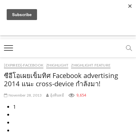
f
y
x
l
i
t
r
a
o
.
i
n
i
s
c
u
c
n
s
k
s
Marketing Oops!
e
t
o
e
t
t
DIGITAL | CREATIVE | ADVERTISING | CAMPAIGN |
STRATEGY
b
u
m
.
a
o
o
b
m
g
k
[EXPIRED]-FACEBOOK
ZHIGHLIGHT
ZHIGHLIGHT FEATURE
o
e
e
r
.
ซีอีโอเผยเข็มทิศ Facebook advertising
k
.
a
c
2014 แนะ cross-device กำลังมา!
.
c
m
o
9,654
November 28, 2013
อุ้งทีนหมี
c
o
.
m
1
o
m
c
m
o
m