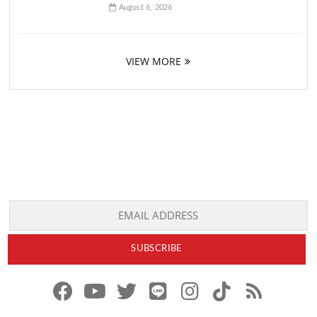
August 6, 2026
VIEW MORE
f
y
x
l
i
t
r
a
o
.
i
n
i
s