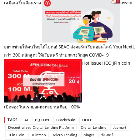
เสมือนเริ่มเลือนราง
เพราะ
อยากช่วยให้คนไทยได้ไปต่อ! SEAC ส่งคอร์สเรียนออนไลน์ YourNextU
กว่า 300 หลักสูตรให้เรียนฟรี ท่ามกลางวิกฤต COVID-19
Hot issue! ICO JFin coin
เปิดจองวันแรกยอดพุ่งทะยานเกือบ 100%
TAGS
AI
Big Data
Blockchain
DDLP
Decentralized Digital Lending Platform
Digital Lending
Jaymart
JFin Coin
JFintech
Micro Lending
singer
ซิงเกอร์