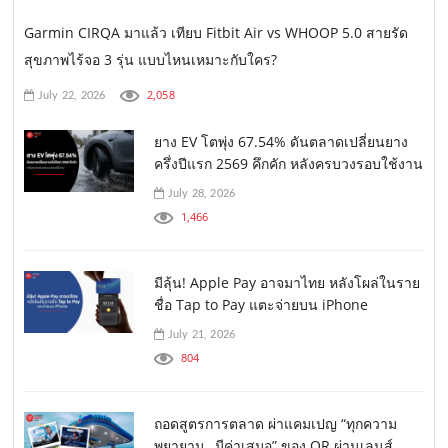
Garmin CIRQA มาแล้ว เทียบ Fitbit Air vs WHOOP 5.0 สายรัด
สุขภาพไร้จอ 3 รุ่น แบบไหนเหมาะกับใคร?
2,058
July 22, 2026
ยาง EV โตพุ่ง 67.54% ดันตลาดเปลี่ยนยาง
ครึ่งปีแรก 2569 คึกคัก หลังครบวงรอบใช้งาน
July 28, 2026
1,466
มีลุ้น! Apple Pay อาจมาไทย หลังโผล่ในราย
ชื่อ Tap to Pay แตะจ่ายบน iPhone
July 21, 2026
804
ถอดสูตรการตลาด ผ่าแคมเปญ “ทุกความ
พยายาม…มีค่าเสมอ” ของ OR ผ่านเลนส์