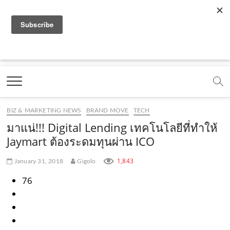
f
y
x
l
i
t
r
a
o
.
i
n
i
s
c
u
c
n
s
k
s
Marketing Oops!
e
t
o
e
t
t
DIGITAL | CREATIVE | ADVERTISING | CAMPAIGN |
STRATEGY
b
u
m
.
a
o
o
b
m
g
k
BIZ & MARKETING NEWS
BRAND MOVE
TECH
o
e
e
r
.
มาแน่!!! Digital Lending เทคโนโลยีที่ทำให้
k
.
a
c
Jaymart ต้องระดมทุนผ่าน ICO
.
c
m
o
1,843
January 31, 2018
Gigolo
c
o
.
m
76
o
m
c
m
o
m