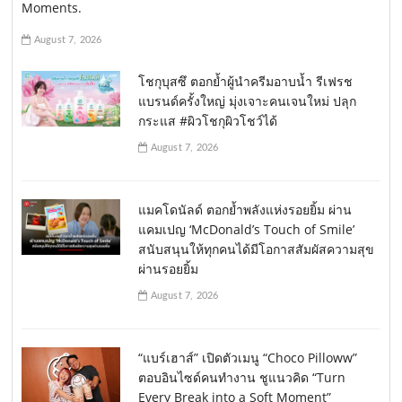
Moments.
August 7, 2026
โชกุบุสซึ ตอกย้ำผู้นำครีมอาบน้ำ รีเฟรช
แบรนด์ครั้งใหญ่ มุ่งเจาะคนเจนใหม่ ปลุก
กระแส #ผิวโชกุผิวโชว์ได้
August 7, 2026
แมคโดนัลด์ ตอกย้ำพลังแห่งรอยยิ้ม ผ่าน
แคมเปญ ‘McDonald’s Touch of Smile’
สนับสนุนให้ทุกคนได้มีโอกาสสัมผัสความสุข
ผ่านรอยยิ้ม
August 7, 2026
“แบร์เฮาส์” เปิดตัวเมนู “Choco Pilloww”
ตอบอินไซด์คนทำงาน ชูแนวคิด “Turn
Every Break into a Soft Moment”