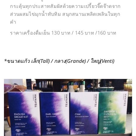
กระตุ้นทุกประสาทสัมผัสด้วยความเปรี้ยวจี๊ดจ๊าดจาก
ส่วนผสมไข่มุกน้ำทับทิม สนุกสนานเพลิดเพลินในทุก
คำ
ราคาเครื่องดื่มเย็น 130 บาท / 145 บาท /160 บาท
*ขนาดแก้ว เล็ก(Tall) / กลาง(Grande) / ใหญ่(Venti)