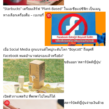
“Starbucks” เตรียมเสิร์ฟ “Plant-Based” ในเอเชียแปซิฟิก เป็นเมนู
ทางเลือกเครื่องดื่ม – เบเกอรี่
เมื่อ Social Media ถูกแบรนด์ใหญ่ระดับโลก “Boycott” ถึงยุคที่
Facebook หมดอำนาจต่อรองแล้วหรือยัง?
ขยันออก ‘สตาร์บัคส์ญี่ปุ่น’
เปิดตัวกาแฟดริป ที่พกพาไปไหนก็ได้
สตาร์บัคส์ญี่ปุ่นจ่ายเงินด้วย