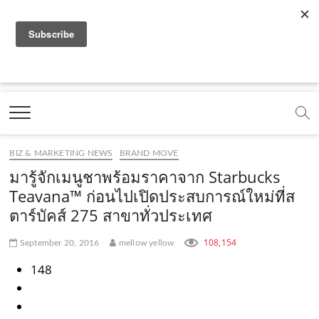
f
y
x
l
i
t
r
a
o
.
i
n
i
s
c
u
c
n
s
k
s
Marketing Oops!
e
t
o
e
t
t
DIGITAL | CREATIVE | ADVERTISING | CAMPAIGN |
STRATEGY
b
u
m
.
a
o
o
b
m
g
k
BIZ & MARKETING NEWS
BRAND MOVE
o
e
e
r
.
มารู้จักเมนูชาพร้อมราคาจาก Starbucks
k
.
a
c
Teavana™ ก่อนไปเปิดประสบการณ์ใหม่ที่ส
ตาร์บัคส์ 275 สาขาทั่วประเทศ
.
c
m
o
c
o
.
m
108,154
September 20, 2016
mellow yellow
o
m
c
148
m
o
m