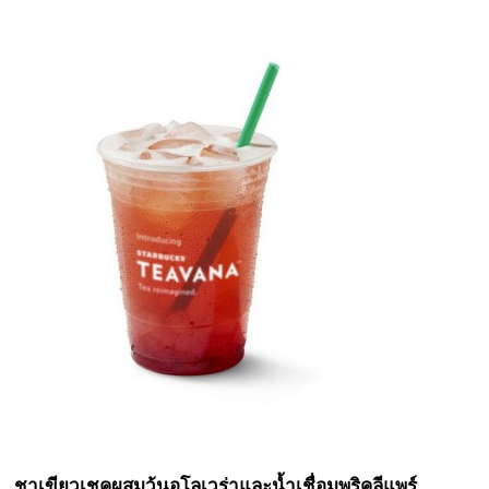
ชาเขียวเชคผสมวุ้นอโลเวร่าและน้ำเชื่อมพริคลีแพร์