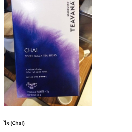
ไจ
(Chai)