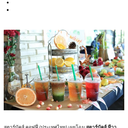
สตาร์บัคส์ คอฟฟี่ (ประเทศไทย) เผยโฉม
สตาร์บัคส์ ทีวา