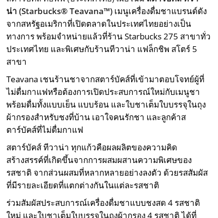
น่า
(
Starbucks® Teavana™
)
เมนูเครื่องดื่มชาแบรนด์ดัง
จากสหรัฐอเมริกาที่เปิดตลาดในประเทศไทยอย่างเป็น
ทางการ พร้อมจำหน่ายแล้วที่ร้าน Starbucks 275 สาขาทั่ว
ประเทศไทย และพิเศษกับร้านทีวาน่า แฟล็กชิพ สโตร์ 5
สาขา
Teavana เชนร้านชาจากสตาร์บัคส์ที่เข้ามาตอบโจทย์ผู้ที่
ไม่ดื่มกาแฟหรือต้องการเปิดประสบการณ์ใหม่กับเมนูชา
พร้อมดื่มทั้งแบบเย็น แบบร้อน และใบชาเต็มใบบรรจุในถุง
ผ้ากรองสำหรับชงที่บ้าน เอาใจคนรักชา และลูกค้าส
ตาร์บัคส์ที่ไม่ดื่มกาแฟ
สตาร์บัคส์ ทีวาน่า ทุกแก้วคือผลผลิตของความคิด
สร้างสรรค์ที่เกิดขึ้นจากการผสมผสานความพิเศษของ
รสชาติ จากส่วนผสมที่หลากหลายอย่างลงตัว ด้วยรสสัมผัส
ที่มีรายละเอียดที่แตกต่างกันในแต่ละรสชาติ
ร่วมสัมผัสประสบการณ์เครื่องดื่มชาแบบชงสด 4 รสชาติ
ใหม่ และใบชาเต็มใบบรรจุในถุงผ้ากรอง 4 รสชาติ ได้ที่