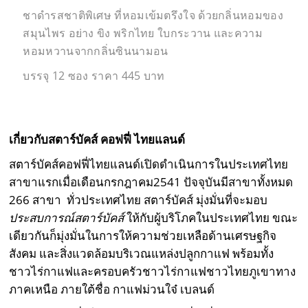
ชาดำรสชาติพิเศษ ที่หอมเข้มตรึงใจ ด้วยกลิ่นหอมของ
สมุนไพร อย่าง ขิง พริกไทย ใบกระวาน และความ
หอมหวานจากกลิ่นซินนามอน
บรรจุ 12 ซอง ราคา 445 บาท
เกี่ยวกับสตาร์บัคส์ คอฟฟี่ ไทยแลนด์
สตาร์บัคส์คอฟฟี่ไทยแลนด์เปิดดำเนินการในประเทศไทย
สาขาแรกเมื่อเดือนกรกฎาคม2541 ปัจจุบันมีสาขาทั้งหมด
266 สาขา ทั่วประเทศไทย สตาร์บัคส์ มุ่งมั่นที่จะมอบ
ประสบการณ์สตาร์บัคส์
ให้กับผู้บริโภคในประเทศไทย ขณะ
เดียวกันก็มุ่งมั่นในการให้ความช่วยเหลือด้านเศรษฐกิจ
สังคม และสิ่งแวดล้อมบริเวณแหล่งปลูกกาแฟ พร้อมทั้ง
ชาวไร่กาแฟและครอบครัวชาวไร่กาแฟชาวไทยภูเขาทาง
ภาคเหนือ ภายใต้ชื่อ กาแฟม่วนใจ๋ เบลนด์