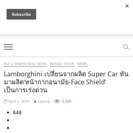
f
y
x
l
i
t
r
a
o
.
i
n
i
s
c
u
c
n
s
k
s
Marketing Oops!
e
t
o
e
t
t
DIGITAL | CREATIVE | ADVERTISING | CAMPAIGN |
STRATEGY
b
u
m
.
a
o
o
b
m
g
k
BIZ & MARKETING NEWS
BRAND MOVE
NEWS
o
e
e
r
.
Lamborghini เปลี่ยนจากผลิต Super Car หัน
k
.
a
c
มาผลิต‘หน้ากากอนามัย-Face Shield’
เป็นการเร่งด่วน
.
c
m
o
c
o
.
m
3,560
April 1, 2020
Lupang
o
m
c
848
m
o
m