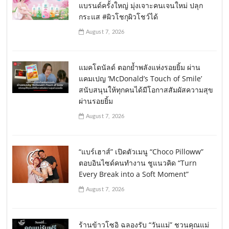
แบรนด์ครั้งใหญ่ มุ่งเจาะคนเจนใหม่ ปลุก
กระแส #ผิวโชกุผิวโชว์ได้
August 7, 2026
แมคโดนัลด์ ตอกย้ำพลังแห่งรอยยิ้ม ผ่าน
แคมเปญ ‘McDonald’s Touch of Smile’
สนับสนุนให้ทุกคนได้มีโอกาสสัมผัสความสุข
ผ่านรอยยิ้ม
August 7, 2026
“แบร์เฮาส์” เปิดตัวเมนู “Choco Pilloww”
ตอบอินไซด์คนทำงาน ชูแนวคิด “Turn
Every Break into a Soft Moment”
August 7, 2026
ร้านข้าวโซอิ ฉลองรับ “วันแม่” ชวนคุณแม่