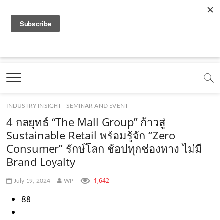
f
y
x
l
i
t
r
a
o
.
i
n
i
s
c
u
c
n
s
k
s
Marketing Oops!
e
t
o
e
t
t
DIGITAL | CREATIVE | ADVERTISING | CAMPAIGN |
STRATEGY
b
u
m
.
a
o
o
b
m
g
k
INDUSTRY INSIGHT
SEMINAR AND EVENT
o
e
e
r
.
4 กลยุทธ์ “The Mall Group” ก้าวสู่
k
.
a
c
Sustainable Retail พร้อมรู้จัก “Zero
Consumer” รักษ์โลก ช้อปทุกช่องทาง ไม่มี
.
c
m
o
Brand Loyalty
c
o
.
m
o
m
c
1,642
July 19, 2024
WP
m
o
88
m