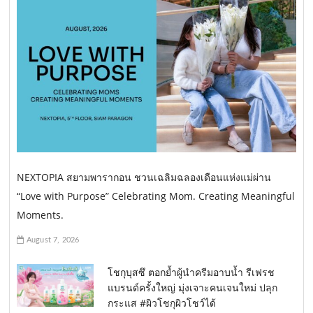
NEXTOPIA สยามพารากอน ชวนเฉลิมฉลองเดือนแห่งแม่ผ่าน
“Love with Purpose” Celebrating Mom. Creating Meaningful
Moments.
August 7, 2026
โชกุบุสซึ ตอกย้ำผู้นำครีมอาบน้ำ รีเฟรช
แบรนด์ครั้งใหญ่ มุ่งเจาะคนเจนใหม่ ปลุก
กระแส #ผิวโชกุผิวโชว์ได้