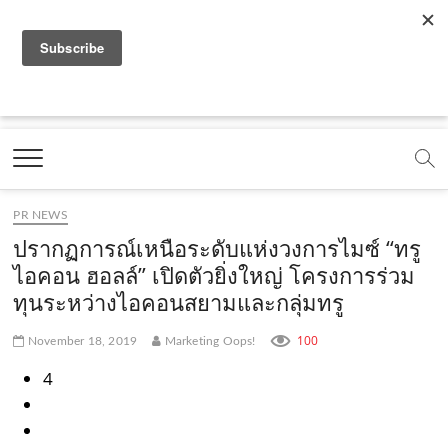
f
y
x
l
i
t
r
a
o
.
i
n
i
s
c
u
c
n
s
k
s
Marketing Oops!
e
t
o
e
t
t
DIGITAL | CREATIVE | ADVERTISING | CAMPAIGN |
STRATEGY
b
u
m
.
a
o
o
b
m
g
k
PR NEWS
o
e
e
r
.
ปรากฏการณ์เหนือระดับแห่งวงการไมซ์ “ทรู
k
.
a
c
ไอคอน ฮอลล์” เปิดตัวยิ่งใหญ่ โครงการร่วม
ทุนระหว่างไอคอนสยามและกลุ่มทรู
.
c
m
o
c
o
.
m
100
November 18, 2019
Marketing Oops!
o
m
c
4
m
o
m