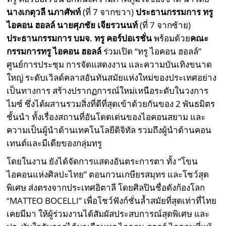
นางเกตุวลี นภาศัพท์
(ที่ 7 จากขวา)
ประธานกรรมการ ทรู
ไอคอน ฮอลล์
นายศุภชัย เจียรวนนท์
(ที่ 7 จากซ้าย)
ประธานกรรมการ บมจ. ทรู คอร์ปอเรชั่น
พร้อมด้วย
คณะ
กรรมการทรู ไอคอน ฮอลล์
ร่วมเปิด “ทรู ไอคอน ฮอลล์”
ศูนย์การประชุม การจัดแสดงงาน และความบันเทิงขนาด
ใหญ่ ระดับเวิลด์คลาสอันทันสมัยแห่งใหม่ของประเทศอย่าง
เป็นทางการ สร้างปรากฏการณ์ใหม่เหนือระดับในวงการ
ไมซ์ ซึ่งได้ผสานรวมสิ่งที่ดีที่สุดเข้าด้วยกันของ 2 พันธมิตร
ชั้นนำ ทั้งเรื่องสถานที่อันโดดเด่นของไอคอนสยาม และ
ความเป็นผู้นำด้านเทคโนโลยีดิจิทัล รวมถึงผู้นำด้านคอน
เทนต์และมีเดียของกลุ่มทรู
โดยในงาน ยังได้จัดการแสดงอันตระการตา ทั้ง “โขน
ไอคอนแห่งศิลปะไทย” ตอนกวนเกษียรสมุทร และโชว์สุด
พิเศษ ส่งตรงจากประเทศอิตาลี โดยศิลปินชื่อดังก้องโลก
“MATTEO BOCELLI” เพื่อโชว์ฟังก์ชั่นล้ำสมัยที่สุดเท่าที่ไทย
เคยมีมา ให้ผู้ร่วมงานได้สัมผัสประสบการณ์สุดพิเศษ และ