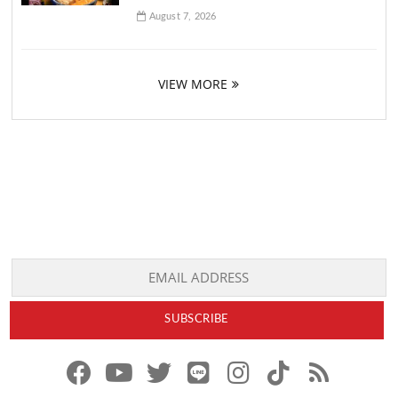
August 7, 2026
VIEW MORE
f
y
x
l
i
t
r