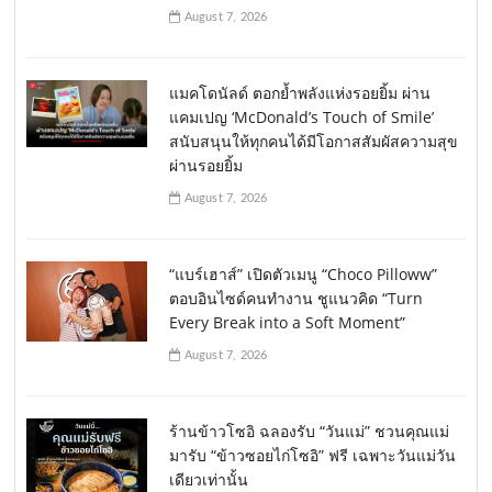
August 7, 2026
แมคโดนัลด์ ตอกย้ำพลังแห่งรอยยิ้ม ผ่าน
แคมเปญ ‘McDonald’s Touch of Smile’
สนับสนุนให้ทุกคนได้มีโอกาสสัมผัสความสุข
ผ่านรอยยิ้ม
August 7, 2026
“แบร์เฮาส์” เปิดตัวเมนู “Choco Pilloww”
ตอบอินไซด์คนทำงาน ชูแนวคิด “Turn
Every Break into a Soft Moment”
August 7, 2026
ร้านข้าวโซอิ ฉลองรับ “วันแม่” ชวนคุณแม่
มารับ “ข้าวซอยไก่โซอิ” ฟรี เฉพาะวันแม่วัน
เดียวเท่านั้น