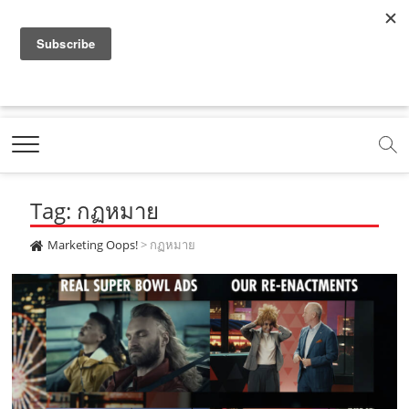
f
y
x
l
i
t
r
a
o
.
i
n
i
s
c
u
c
n
s
k
s
Marketing Oops!
e
t
o
e
t
t
DIGITAL | CREATIVE | ADVERTISING | CAMPAIGN |
STRATEGY
b
u
m
.
a
o
o
b
m
g
k
Tag: กฏหมาย
o
e
e
r
.
k
.
a
c
Marketing Oops!
>
กฏหมาย
.
c
m
o
c
o
.
m
o
m
c
m
o
m