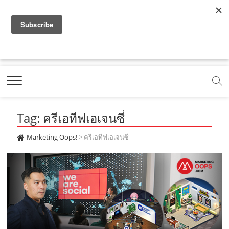
f
y
x
l
i
t
r
a
o
.
i
n
i
s
c
u
c
n
s
k
s
Marketing Oops!
e
t
o
e
t
t
DIGITAL | CREATIVE | ADVERTISING | CAMPAIGN |
STRATEGY
b
u
m
.
a
o
o
b
m
g
k
Tag: ครีเอทีฟเอเจนซี่
o
e
e
r
.
k
.
a
c
Marketing Oops!
>
ครีเอทีฟเอเจนซี่
.
c
m
o
c
o
.
m
o
m
c
m
o
m