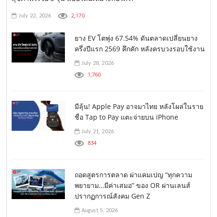
2,170
July 22, 2026
ยาง EV โตพุ่ง 67.54% ดันตลาดเปลี่ยนยาง
ครึ่งปีแรก 2569 คึกคัก หลังครบวงรอบใช้งาน
July 28, 2026
1,760
มีลุ้น! Apple Pay อาจมาไทย หลังโผล่ในราย
ชื่อ Tap to Pay แตะจ่ายบน iPhone
July 21, 2026
834
ถอดสูตรการตลาด ผ่าแคมเปญ “ทุกความ
พยายาม…มีค่าเสมอ” ของ OR ผ่านเลนส์
ปรากฏการณ์สังคม Gen Z
August 5, 2026