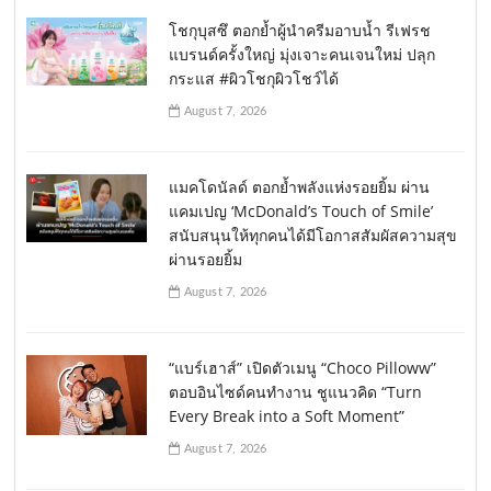
โชกุบุสซึ ตอกย้ำผู้นำครีมอาบน้ำ รีเฟรช
แบรนด์ครั้งใหญ่ มุ่งเจาะคนเจนใหม่ ปลุก
กระแส #ผิวโชกุผิวโชว์ได้
August 7, 2026
แมคโดนัลด์ ตอกย้ำพลังแห่งรอยยิ้ม ผ่าน
แคมเปญ ‘McDonald’s Touch of Smile’
สนับสนุนให้ทุกคนได้มีโอกาสสัมผัสความสุข
ผ่านรอยยิ้ม
August 7, 2026
“แบร์เฮาส์” เปิดตัวเมนู “Choco Pilloww”
ตอบอินไซด์คนทำงาน ชูแนวคิด “Turn
Every Break into a Soft Moment”
August 7, 2026