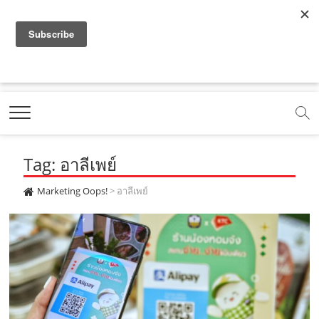
f
y
x
l
i
t
r
a
o
.
i
n
i
s
c
u
c
n
s
k
s
Marketing Oops!
e
t
o
e
t
t
DIGITAL | CREATIVE | ADVERTISING | CAMPAIGN |
STRATEGY
b
u
m
.
a
o
o
b
m
g
k
Tag: อาลีเพย์
o
e
e
r
.
k
.
a
c
Marketing Oops!
>
อาลีเพย์
.
c
m
o
c
o
.
m
o
m
c
m
o
m