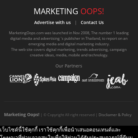
e
t
o
e
t
t
MARKETING
OOPS!
b
u
m
.
a
o
Advertise with us
|
Contact Us
o
b
m
g
k
MarketingOops.com was launched in Nov 2008, The number 1 leading
digital media and advertising 's publisher in Thailand, to report on an
o
e
e
r
.
emerging media and digital marketing industry.
The web site covers digital marketing, trends advertising, campaign
k
.
a
c
creative ideas, media, mobile and technology.
.
c
m
o
Our Partners
c
o
.
m
o
m
c
m
o
m
Marketing Oops!
| © Copyright All right reserved |
Discliamer & Policy
เว็บไซต์นี้ใช้คุกกี้ เราใช้คุกกี้เพื่อนำเสนอคอนเทนต์และ
โฆษณาที่ท่านอาจสนใจเพื่อให้ท่านได้รับประสบการณ์ที่ดีบน