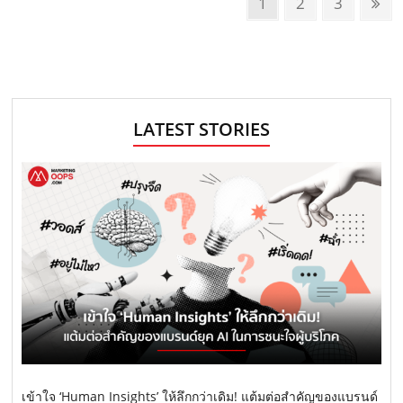
P
P
1
P
2
P
3
N
o
a
a
a
e
g
g
g
x
s
e
e
e
t
t
p
s
a
LATEST STORIES
n
g
e
a
v
i
g
a
t
i
o
เข้าใจ ‘Human Insights’ ให้ลึกกว่าเดิม! แต้มต่อสำคัญของแบรนด์