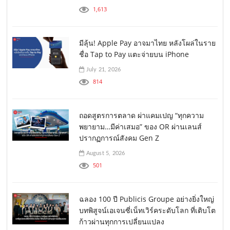
1,613
มีลุ้น! Apple Pay อาจมาไทย หลังโผล่ในราย
ชื่อ Tap to Pay แตะจ่ายบน iPhone
July 21, 2026
814
ถอดสูตรการตลาด ผ่าแคมเปญ “ทุกความ
พยายาม…มีค่าเสมอ” ของ OR ผ่านเลนส์
ปรากฏการณ์สังคม Gen Z
August 5, 2026
501
ฉลอง 100 ปี Publicis Groupe อย่างยิ่งใหญ่
บทพิสูจน์เอเจนซี่เน็ทเวิร์คระดับโลก ที่เติบโต
ก้าวผ่านทุกการเปลี่ยนแปลง