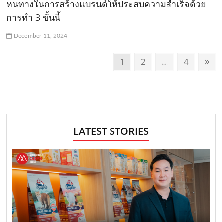
หนทางในการสร้างแบรนด์ให้ประสบความสำเร็จด้วย
การทำ 3 ขั้นนี้
December 11, 2024
P
P
1
P
2
…
P
4
N
o
a
a
a
e
g
g
g
x
s
e
e
e
t
t
p
s
a
LATEST STORIES
n
g
e
a
v
i
g
a